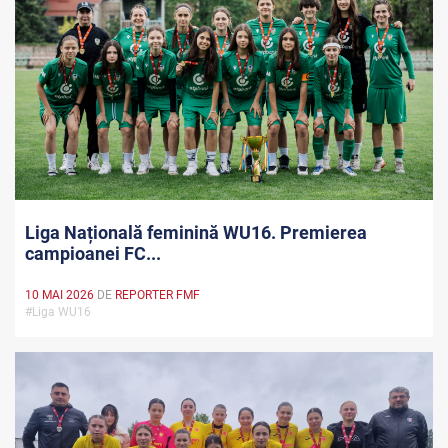
Liga Națională feminină WU16. Premierea
campioanei FC...
10 MAI 2026
DE
REPORTER FMF
#Liga WU16