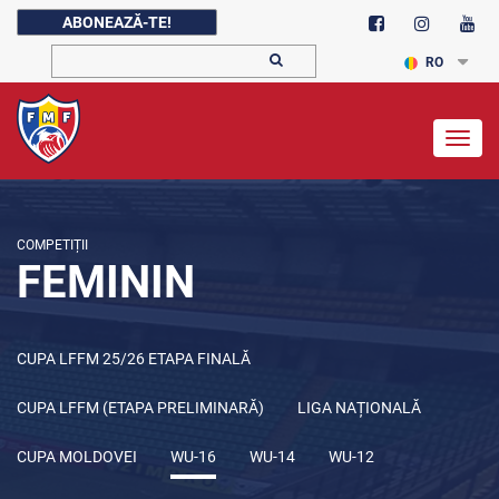
ABONEAZĂ-TE!
RO
Togg
navig
COMPETIȚII
FEMININ
CUPA LFFM 25/26 ETAPA FINALĂ
CUPA LFFM (ETAPA PRELIMINARĂ)
LIGA NAȚIONALĂ
CUPA MOLDOVEI
WU-16
WU-14
WU-12