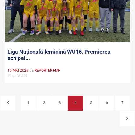
Liga Națională feminină WU16. Premierea
echipei...
10 MAI 2026
DE
REPORTER FMF
#Liga WU16
1
2
3
4
5
6
7