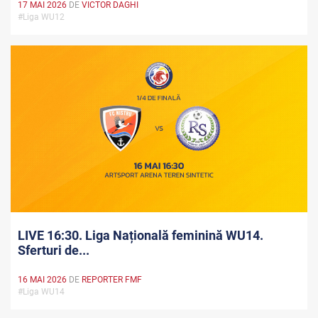
17 MAI 2026
DE
VICTOR DAGHI
#Liga WU12
LIVE 16:30. Liga Națională feminină WU14.
Sferturi de...
16 MAI 2026
DE
REPORTER FMF
#Liga WU14