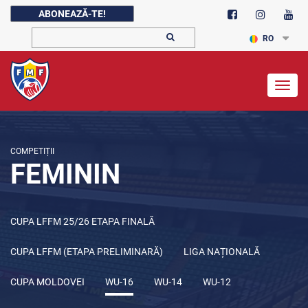
ABONEAZĂ-TE!
RO
Togg
navig
COMPETIȚII
FEMININ
CUPA LFFM 25/26 ETAPA FINALĂ
CUPA LFFM (ETAPA PRELIMINARĂ)
LIGA NAȚIONALĂ
CUPA MOLDOVEI
WU-16
WU-14
WU-12