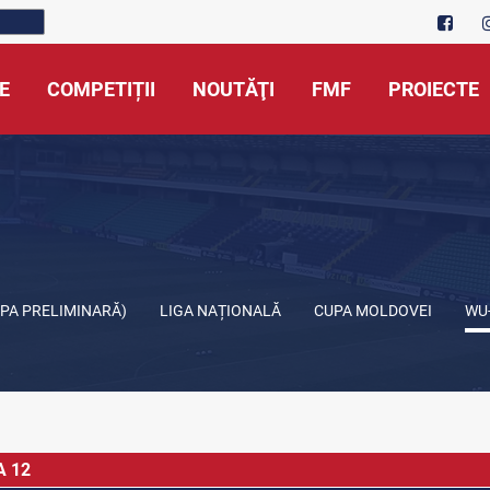
E
COMPETIȚII
NOUTĂŢI
FMF
PROIECTE
APA PRELIMINARĂ)
LIGA NAȚIONALĂ
CUPA MOLDOVEI
WU
A 12