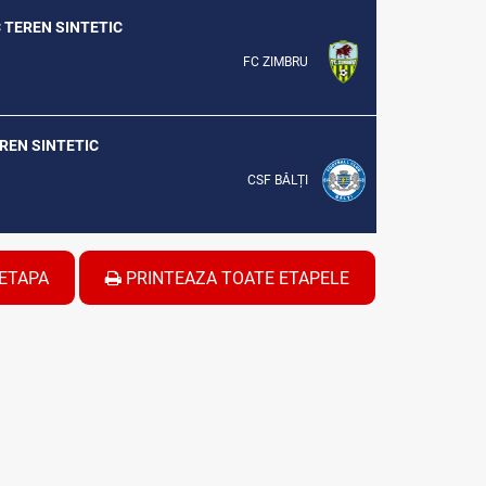
C TEREN SINTETIC
FC ZIMBRU
EREN SINTETIC
CSF BĂLȚI
ETAPA
PRINTEAZA TOATE ETAPELE