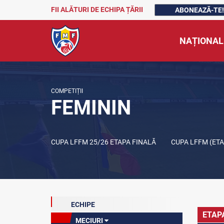
FII ALĂTURI DE ECHIPA ȚĂRII
ABONEAZĂ-TE!
NAȚIONAL
COMPETIȚII
FEMININ
CUPA LFFM 25/26 ETAPA FINALĂ
CUPA LFFM (ET
ECHIPE
ETAP
MECIURI