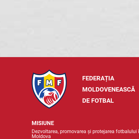
FEDERAȚIA
MOLDOVENEASCĂ
DE FOTBAL
MISIUNE
Dezvoltarea, promovarea și protejarea fotbalului 
Moldova