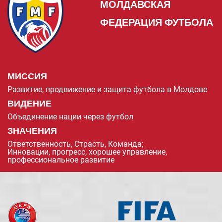
МОЛДАВСКАЯ
ФЕДЕРАЦИЯ ФУТБОЛА
МИССИЯ
Развитие, продвижение и защита футбола в Молдове
ВИДЕНИЕ
Объединение нации через футбол
ЗНАЧЕНИЯ
Ответственность, Страсть, Команда;
Инновации, прогресс, хорошее управление,
профессиональное развитие