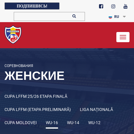
ПОДПИШИСЬ!
RU
Togg
navig
СОРЕВНОВАНИЯ
ЖЕНСКИЕ
CUPA LFFM 25/26 ETAPA FINALĂ
CUPA LFFM (ETAPA PRELIMINARĂ)
LIGA NAȚIONALĂ
CUPA MOLDOVEI
WU-16
WU-14
WU-12