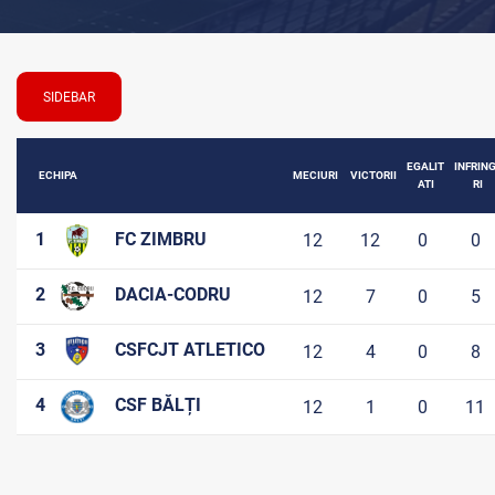
SIDEBAR
EGALIT
INFRIN
ECHIPA
MECIURI
VICTORII
ATI
RI
1
FC ZIMBRU
12
12
0
0
2
DACIA-CODRU
12
7
0
5
3
CSFCJT ATLETICO
12
4
0
8
4
CSF BĂLȚI
12
1
0
11