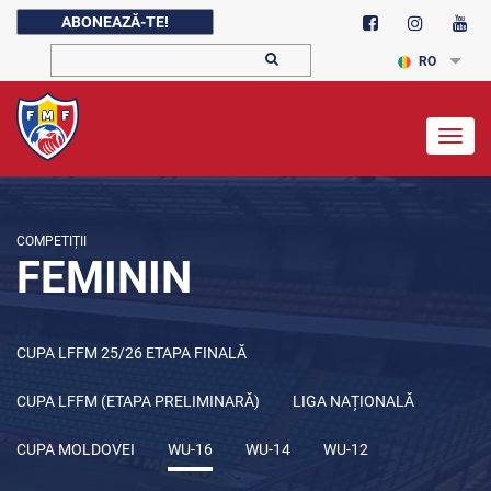
ABONEAZĂ-TE!
RO
Togg
navig
COMPETIȚII
FEMININ
CUPA LFFM 25/26 ETAPA FINALĂ
CUPA LFFM (ETAPA PRELIMINARĂ)
LIGA NAȚIONALĂ
CUPA MOLDOVEI
WU-16
WU-14
WU-12