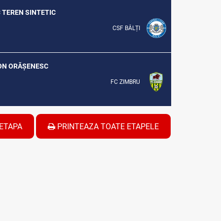
C TEREN SINTETIC
CSF BĂLȚI
DION ORĂȘENESC
FC ZIMBRU
ETAPA
PRINTEAZA TOATE ETAPELE