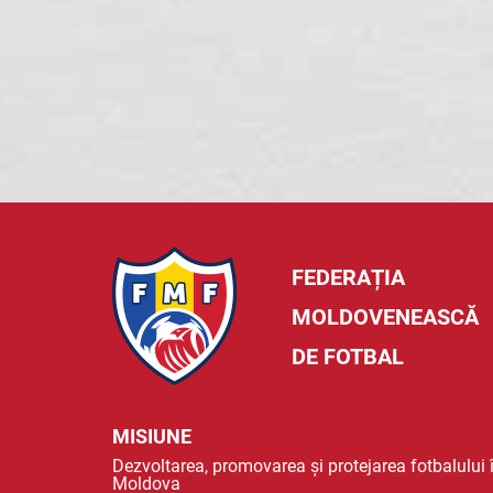
FEDERAȚIA
MOLDOVENEASCĂ
DE FOTBAL
MISIUNE
Dezvoltarea, promovarea și protejarea fotbalului 
Moldova