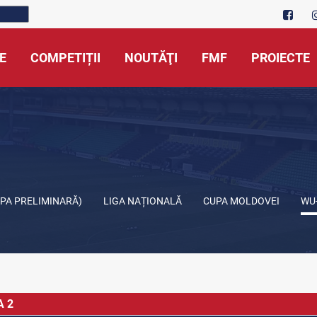
E
COMPETIȚII
NOUTĂŢI
FMF
PROIECTE
APA PRELIMINARĂ)
LIGA NAȚIONALĂ
CUPA MOLDOVEI
WU
A 2