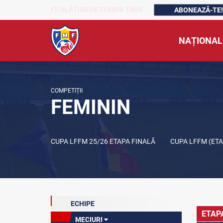
FII ALĂTURI DE ECHIPA ȚĂRII
ABONEAZĂ-TE!
NAȚIONAL
COMPETIȚII
FEMININ
CUPA LFFM 25/26 ETAPA FINALĂ
CUPA LFFM (ET
ECHIPE
ETAP
MECIURI