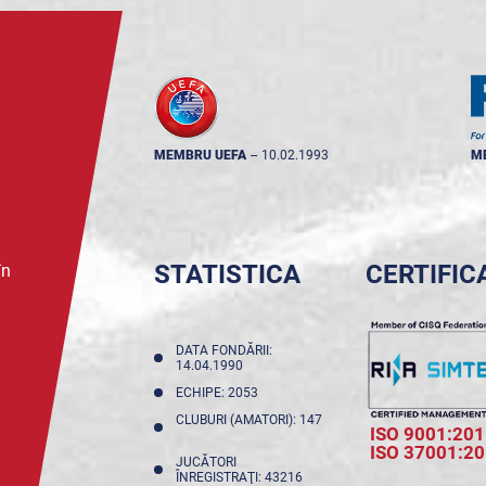
MEMBRU UEFA
--
10.02.1993
M
STATISTICA
CERTIFIC
în
DATA FONDĂRII:
14.04.1990
ECHIPE: 2053
CLUBURI (AMATORI): 147
ISO 9001:201
ISO 37001:2
JUCĂTORI
ÎNREGISTRAŢI: 43216