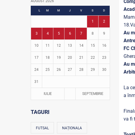
Comp
AUGUST 2026
Fotbal în grădinițe
Acad
L
M
M
J
V
S
D
Mamal
1
2
18.V
Au ma
3
4
5
6
7
8
9
Antr
10
11
12
13
14
15
16
FC C
Ghera
17
18
19
20
21
22
23
Au ma
24
25
26
27
28
29
30
Arbit
31
La ce
IULIE
SEPTEMBRIE
a înm
Final
TAGURI
va fi
FUTSAL
NAȚIONALA
Toată