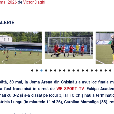
 mai 2026
de
Victor Daghi
LERIE
tă, 30 mai, la Joma Arena din Chișinău a avut loc finala mi
a fost transmisă în direct de
WE SPORT TV.
Echipa Academi
nău cu 3-2 și s-a clasat pe locul 3, iar FC Chișinău a terminat 
tricia Lungu (în minutele 11 și 26), Carolina Mamaliga (38), re