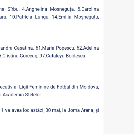
ina Sîrbu, 4.Anghelina Moșneguța, 5.Carolina
aru, 10.Patricia Lungu, 14.Emilia Moșneguțu,
exandra Casatina, 61.Maria Popescu, 62.Adelina
5.Cristina Gorceag, 97.Cataleya Boldescu
ecutiv al Ligii Feminine de Fotbal din Moldova,
ei Academia Stelelor.
1 va avea loc astăzi, 30 mai, la Joma Arena, și
.