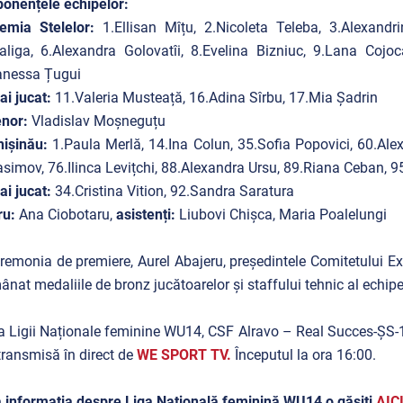
onențele echipelor:
emia Stelelor:
1.Ellisan Mîțu, 2.Nicoleta Teleba, 3.Alexandr
iga, 6.Alexandra Golovatîi, 8.Evelina Bizniuc, 9.Lana Cojoc
anessa Țugui
i jucat:
11.Valeria Musteață, 16.Adina Sîrbu, 17.Mia Șadrin
enor:
Vladislav Moșneguțu
hișinău:
1.Paula Merlă, 14.Ina Colun, 35.Sofia Popovici, 60.Al
simov, 76.Ilinca Levițchi, 88.Alexandra Ursu, 89.Riana Ceban, 9
i jucat:
34.Cristina Vition, 92.Sandra Saratura
ru:
Ana Ciobotaru,
asistenți:
Liubovi Chișca, Maria Poalelungi
remonia de premiere, Aurel Abajeru, președintele Comitetului Ex
ânat medaliile de bronz jucătoarelor și staffului tehnic al echip
a Ligii Naționale feminine WU14, CSF Alravo – Real Succes-ȘS-1
 transmisă în direct de
WE SPORT TV.
Începutul la ora 16:00.
 informația despre Liga Națională feminină WU14 o găsiți
AICI