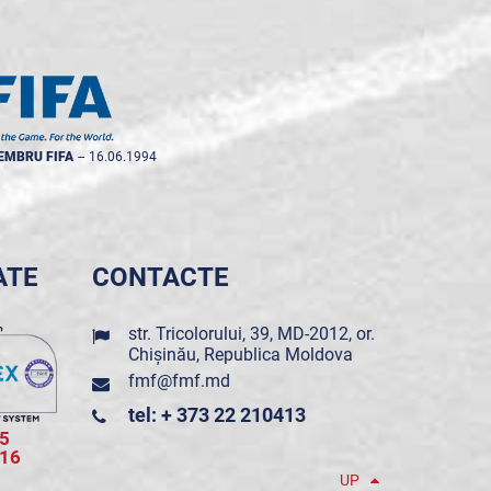
EMBRU FIFA
--
16.06.1994
ATE
CONTACTE
str. Tricolorului, 39, MD-2012, or.
Chișinău, Republica Moldova
fmf@fmf.md
tel: + 373 22 210413
5
016
UP