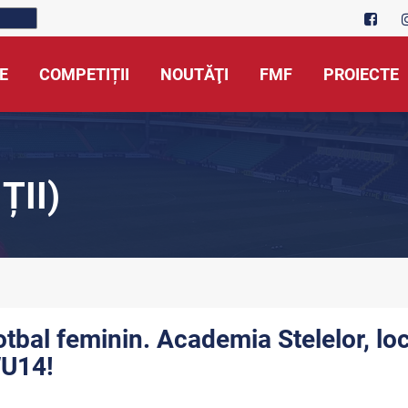
E
COMPETIȚII
NOUTĂŢI
FMF
PROIECTE
ȚII)
otbal feminin. Academia Stelelor, loc
U14!