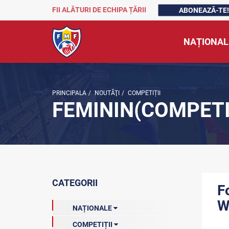
FII ALĂTURI DE ECHIPA ȚĂRII
ABONEAZĂ-TE!
NAȚIONAL
PRINCIPALA
/
NOUTĂŢI
/
COMPETIȚII
FEMININ(COMPETI
CATEGORII
F
W
NAȚIONALE
COMPETIȚII