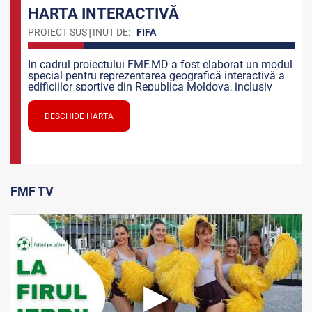
HARTA INTERACTIVĂ
PROIECT SUSȚINUT DE:
FIFA
In cadrul proiectului FMF.MD a fost elaborat un modul
special pentru reprezentarea geografică interactivă a
edificiilor sportive din Republica Moldova, inclusiv
edificii construite sau înoite în cadrul proiectelor de
dezvoltare a Infrastructurii sportive naționale.
DESCHIDE HARTA
FMF
TV