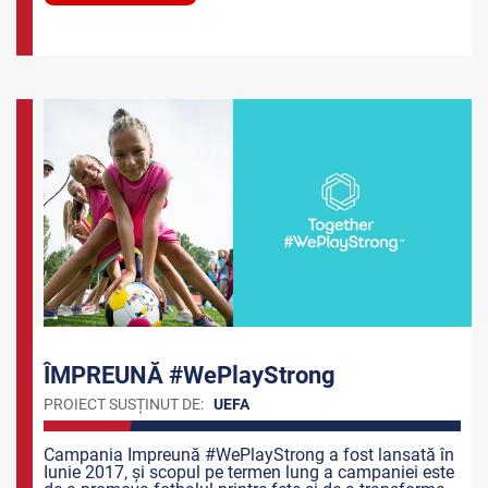
spectacolului numit fotbal.
ÎMPREUNĂ #WePlayStrong
PROIECT SUSȚINUT DE:
UEFA
Campania Împreună #WePlayStrong a fost lansată în
Iunie 2017, și scopul pe termen lung a campaniei este