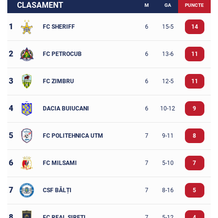
CLASAMENT
M
GA
PUNCTE
1
FC SHERIFF
6
15-5
14
2
FC PETROCUB
6
13-6
11
3
FC ZIMBRU
6
12-5
11
4
DACIA BUIUCANI
6
10-12
9
5
FC POLITEHNICA UTM
7
9-11
8
6
FC MILSAMI
7
5-10
7
7
CSF BĂLȚI
7
8-16
5
8
FC REAL SIREȚI
7
5-12
4