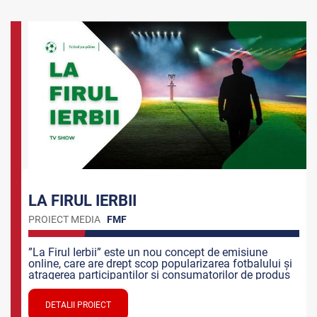
LA FIRUL IERBII
PROIECT MEDIA
FMF
”La Firul Ierbii” este un nou concept de emisiune
online, care are drept scop popularizarea fotbalului și
atragerea participanților și consumatorilor de produs
fotbalistic. Emisiunea este destinată tuturor
persoanelor, consumatori de divertisment și se axează
DETALII PROIECT
în special pe atmosfera și ambianța creată în jurul