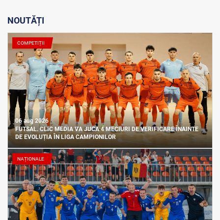
NOUTĂȚI
COMPETIȚII
06 aug 2026
FUTSAL. CLIC MEDIA VA JUCA 4 MECIURI DE VERIFICARE ÎNAINTE
DE EVOLUȚIA ÎN LIGA CAMPIONILOR
NAȚIONALE