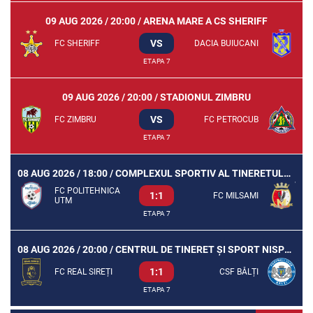
09 AUG 2026 / 20:00 / ARENA MARE A CS SHERIFF
VS
FC SHERIFF
DACIA BUIUCANI
ETAPA 7
09 AUG 2026 / 20:00 / STADIONUL ZIMBRU
VS
FC ZIMBRU
FC PETROCUB
ETAPA 7
08 AUG 2026 / 18:00 / COMPLEXUL SPORTIV AL TINERETULUI UTM
FC POLITEHNICA
1:1
FC MILSAMI
UTM
ETAPA 7
08 AUG 2026 / 20:00 / CENTRUL DE TINERET ȘI SPORT NISPORENI
1:1
FC REAL SIREȚI
CSF BĂLȚI
ETAPA 7