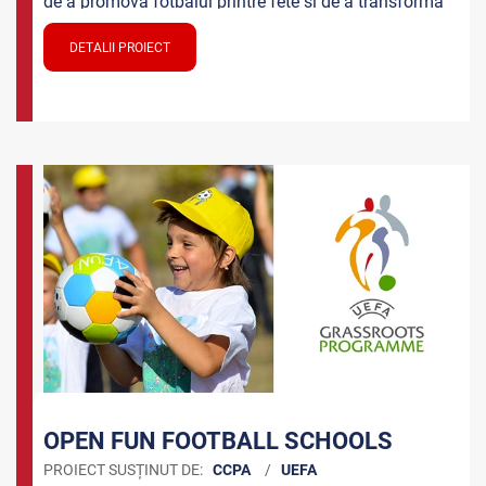
de a promova fotbalul printre fete și de a transforma
acest joc în sportul feminin de echipă numărul 1 în
Europa până în 2022, în toate 55 de țări membre ale
DETALII PROIECT
UEFA.
OPEN FUN FOOTBALL SCHOOLS
PROIECT SUSȚINUT DE:
CCPA
/
UEFA