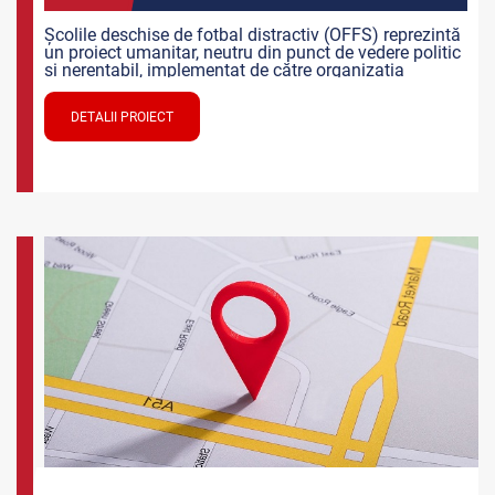
Școlile deschise de fotbal distractiv (OFFS) reprezintă
un proiect umanitar, neutru din punct de vedere politic
şi nerentabil, implementat de către organizația
neguvernamentală Cross Culture Project Association
(ССРА), cu sediul în or.Copenhaga din Danemarca şi
DETALII PROIECT
Federația Moldovenească de Fotbal sub conducerea
oficiului regional ССРА/OFFS.