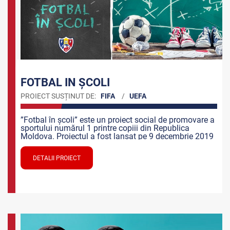
FOTBAL IN ȘCOLI
PROIECT SUSȚINUT DE:
FIFA
/
UEFA
”Fotbal în școli” este un proiect social de promovare a
sportului numărul 1 printre copiii din Republica
Moldova. Proiectul a fost lansat pe 9 decembrie 2019
și face parte din ciclul de campanii privind dezvoltarea
fotbalului și a sportului în general în rândurile copiilor,
DETALII PROIECT
a modului sănătos de viață.