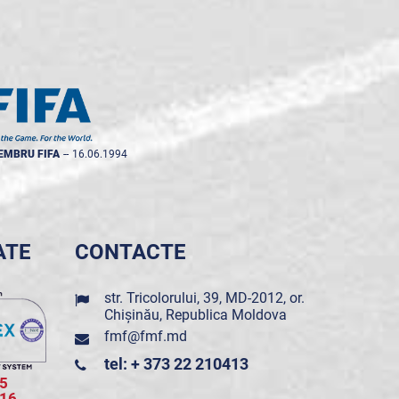
EMBRU FIFA
--
16.06.1994
ATE
CONTACTE
str. Tricolorului, 39, MD-2012, or.
Chișinău, Republica Moldova
fmf@fmf.md
tel: + 373 22 210413
5
016