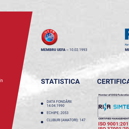
MEMBRU UEFA
--
10.02.1993
M
STATISTICA
CERTIFIC
în
DATA FONDĂRII:
14.04.1990
ECHIPE: 2053
CLUBURI (AMATORI): 147
ISO 9001:201
ISO 37001:2