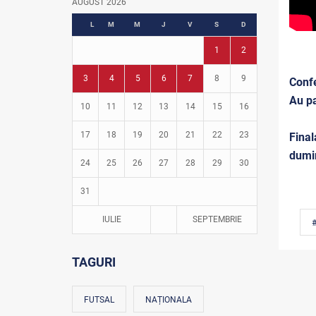
AUGUST 2026
Fotbal în grădinițe
L
M
M
J
V
S
D
1
2
3
4
5
6
7
8
9
Confe
Au pa
10
11
12
13
14
15
16
17
18
19
20
21
22
23
Final
dumin
24
25
26
27
28
29
30
31
IULIE
SEPTEMBRIE
TAGURI
FUTSAL
NAȚIONALA