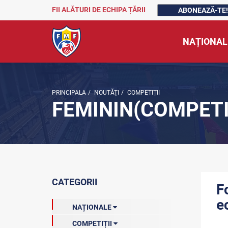
FII ALĂTURI DE ECHIPA ȚĂRII
ABONEAZĂ-TE!
NAȚIONAL
PRINCIPALA
/
NOUTĂŢI
/
COMPETIȚII
FEMININ(COMPETI
CATEGORII
F
e
NAȚIONALE
COMPETIȚII