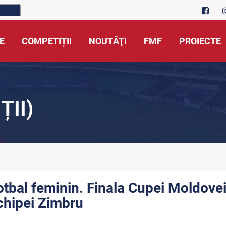
E
COMPETIȚII
NOUTĂŢI
FMF
PROIECTE
ȚII)
otbal feminin. Finala Cupei Moldovei
chipei Zimbru