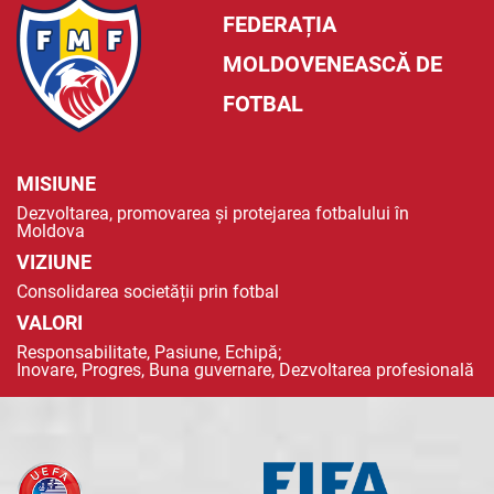
FEDERAȚIA
MOLDOVENEASCĂ DE
FOTBAL
MISIUNE
Dezvoltarea, promovarea și protejarea fotbalului în
Moldova
VIZIUNE
Consolidarea societății prin fotbal
VALORI
Responsabilitate, Pasiune, Echipă;
Inovare, Progres, Buna guvernare, Dezvoltarea profesională