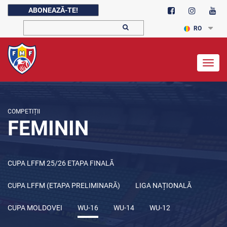
ABONEAZĂ-TE!
RO
Togg
navig
COMPETIȚII
FEMININ
CUPA LFFM 25/26 ETAPA FINALĂ
CUPA LFFM (ETAPA PRELIMINARĂ)
LIGA NAȚIONALĂ
CUPA MOLDOVEI
WU-16
WU-14
WU-12