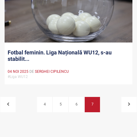
Fotbal feminin. Liga Națională WU12, s-au
stabilit...
04 NOI 2025
DE
SERGHEI CIPILENCU
#Liga WU12
4
5
6
7