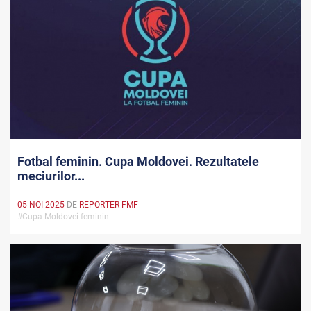
Fotbal feminin. Cupa Moldovei. Rezultatele
meciurilor...
05 NOI 2025
DE
REPORTER FMF
#Cupa Moldovei feminin