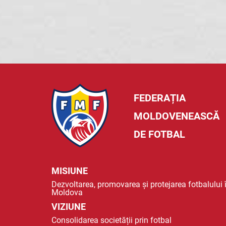
FEDERAȚIA
MOLDOVENEASCĂ
DE FOTBAL
MISIUNE
Dezvoltarea, promovarea și protejarea fotbalului 
Moldova
VIZIUNE
Consolidarea societății prin fotbal