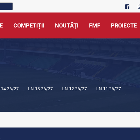
E
COMPETIȚII
NOUTĂŢI
FMF
PROIECTE
-14 26/27
LN-13 26/27
LN-12 26/27
LN-11 26/27
A