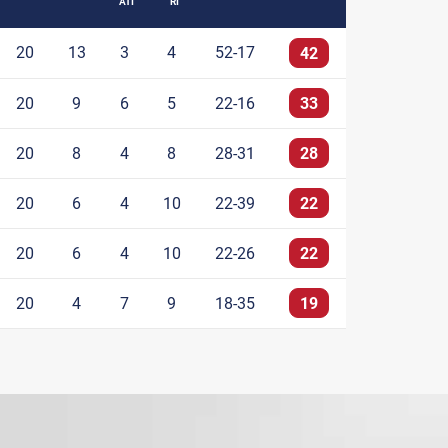
ATI
RI
20
13
3
4
52-17
42
20
9
6
5
22-16
33
20
8
4
8
28-31
28
20
6
4
10
22-39
22
20
6
4
10
22-26
22
20
4
7
9
18-35
19