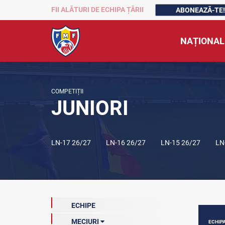
FII ALĂTURI DE ECHIPA ȚĂRII
ABONEAZĂ-TE!
NAȚIONAL
COMPETIȚII
JUNIORI
LN-17 26/27
LN-16 26/27
LN-15 26/27
LN
ECHIPE
MECIURI
ECHIP