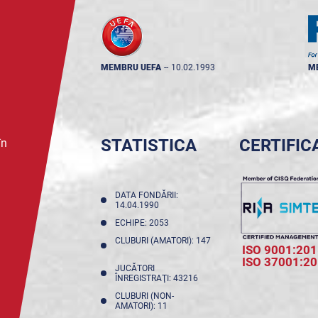
MEMBRU UEFA
--
10.02.1993
M
STATISTICA
CERTIFIC
în
DATA FONDĂRII:
14.04.1990
ECHIPE: 2053
CLUBURI (AMATORI): 147
ISO 9001:201
ISO 37001:2
JUCĂTORI
ÎNREGISTRAŢI: 43216
CLUBURI (NON-
AMATORI): 11