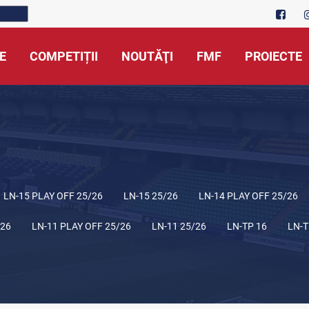
E
COMPETIȚII
NOUTĂŢI
FMF
PROIECTE
LN-15 PLAY OFF 25/26
LN-15 25/26
LN-14 PLAY OFF 25/26
/26
LN-11 PLAY OFF 25/26
LN-11 25/26
LN-TP 16
LN-T