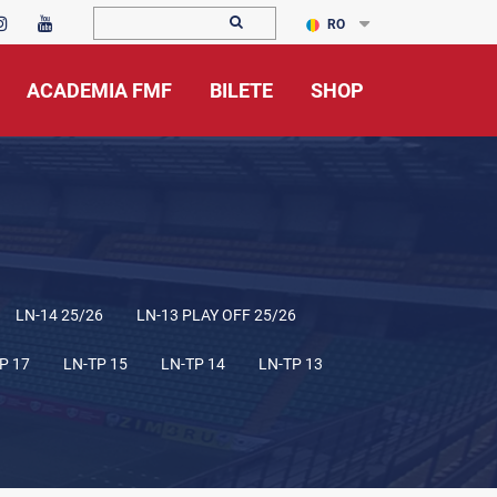
RO
ACADEMIA FMF
BILETE
SHOP
LN-14 25/26
LN-13 PLAY OFF 25/26
P 17
LN-TP 15
LN-TP 14
LN-TP 13