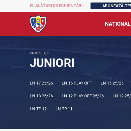
FII ALĂTURI DE ECHIPA ȚĂRII
ABONEAZĂ-TE!
NAȚIONAL
COMPETIȚII
JUNIORI
LN-17 25/26
LN-16 PLAY OFF
LN-16 25/26
LN-13 25/26
LN-12 PLAY OFF 25/26
LN-12 25
LN-TP 12
LN-TP 11