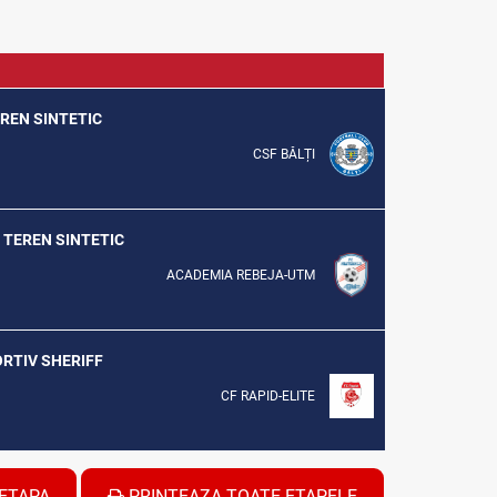
EREN SINTETIC
CSF BĂLȚI
U TEREN SINTETIC
ACADEMIA REBEJA-UTM
ORTIV SHERIFF
CF RAPID-ELITE
ETAPA
PRINTEAZA TOATE ETAPELE