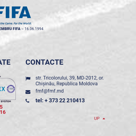
EMBRU FIFA
--
16.06.1994
ATE
CONTACTE
str. Tricolorului, 39, MD-2012, or.
Chișinău, Republica Moldova
fmf@fmf.md
tel: + 373 22 210413
5
016
UP