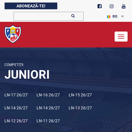
ABONEAZĂ-TE!
RO
Togg
navig
COMPETIȚII
JUNIORI
LN-17 26/27
LN-16 26/27
LN-15 26/27
LN-14 26/27
LN-14 26/27
LN-13 26/27
LN-12 26/27
LN-11 26/27