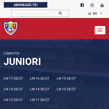
ABONEAZĂ-TE!
RO
Togg
navig
COMPETIȚII
JUNIORI
LN-17 26/27
LN-16 26/27
LN-15 26/27
LN-14 26/27
LN-14 26/27
LN-13 26/27
LN-12 26/27
LN-11 26/27