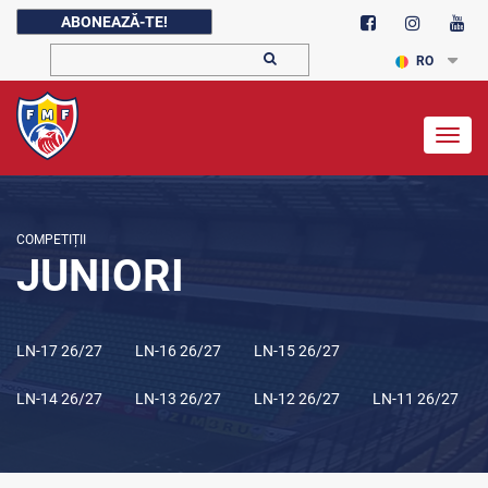
ABONEAZĂ-TE!
RO
Togg
navig
COMPETIȚII
JUNIORI
LN-17 26/27
LN-16 26/27
LN-15 26/27
LN-14 26/27
LN-13 26/27
LN-12 26/27
LN-11 26/27