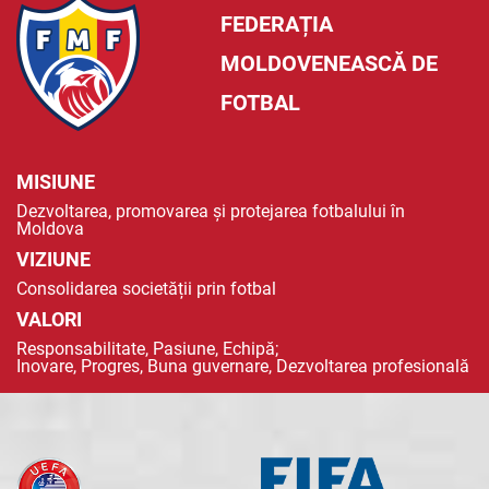
FEDERAȚIA
MOLDOVENEASCĂ DE
FOTBAL
MISIUNE
Dezvoltarea, promovarea și protejarea fotbalului în
Moldova
VIZIUNE
Consolidarea societății prin fotbal
VALORI
Responsabilitate, Pasiune, Echipă;
Inovare, Progres, Buna guvernare, Dezvoltarea profesională