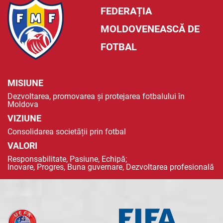
FEDERAȚIA
MOLDOVENEASCĂ DE
FOTBAL
MISIUNE
Dezvoltarea, promovarea și protejarea fotbalului în
Moldova
VIZIUNE
Consolidarea societății prin fotbal
VALORI
Responsabilitate, Pasiune, Echipă;
Inovare, Progres, Buna guvernare, Dezvoltarea profesională