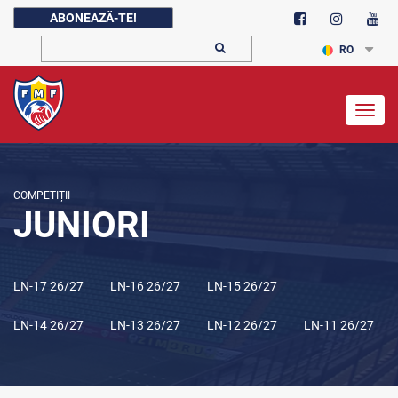
ABONEAZĂ-TE!
RO
Togg
navig
COMPETIȚII
JUNIORI
LN-17 26/27
LN-16 26/27
LN-15 26/27
LN-14 26/27
LN-13 26/27
LN-12 26/27
LN-11 26/27