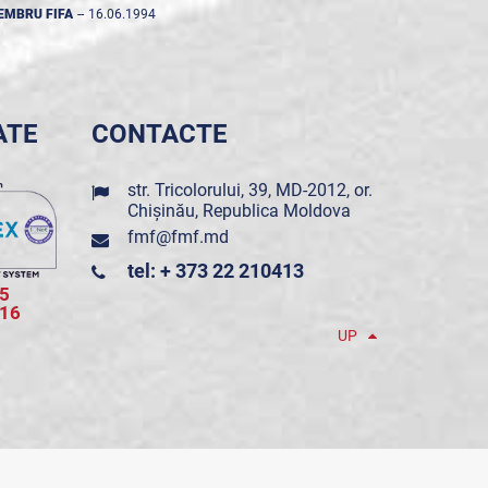
EMBRU FIFA
--
16.06.1994
ATE
CONTACTE
str. Tricolorului, 39, MD-2012, or.
Chișinău, Republica Moldova
fmf@fmf.md
tel: + 373 22 210413
5
016
UP