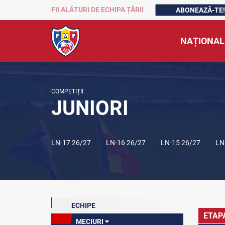
FII ALĂTURI DE ECHIPA ȚĂRII
ABONEAZĂ-TE!
NAȚIONAL
COMPETIȚII
JUNIORI
LN-17 26/27
LN-16 26/27
LN-15 26/27
LN
ECHIPE
ETAP
MECIURI