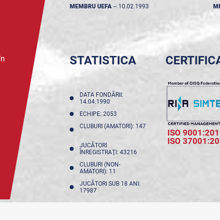
MEMBRU UEFA
--
10.02.1993
M
STATISTICA
CERTIFIC
în
DATA FONDĂRII:
14.04.1990
ECHIPE: 2053
CLUBURI (AMATORI): 147
ISO 9001:201
ISO 37001:2
JUCĂTORI
ÎNREGISTRAŢI: 43216
CLUBURI (NON-
AMATORI): 11
JUCĂTORI SUB 18 ANI:
17987