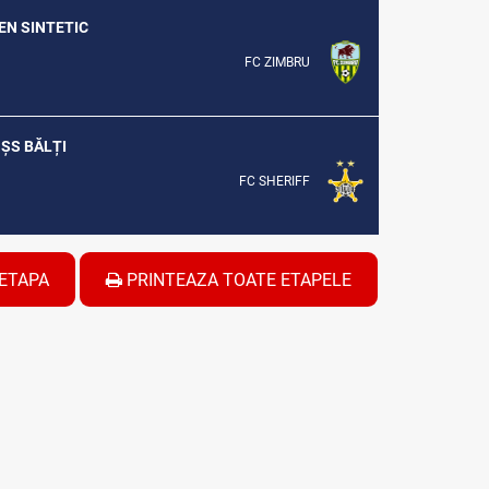
REN SINTETIC
FC ZIMBRU
 ȘS BĂLȚI
FC SHERIFF
ETAPA
PRINTEAZA TOATE ETAPELE