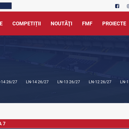
E
COMPETIȚII
NOUTĂŢI
FMF
PROIECTE
-14 26/27
LN-14 26/27
LN-13 26/27
LN-12 26/27
LN-1
A 7