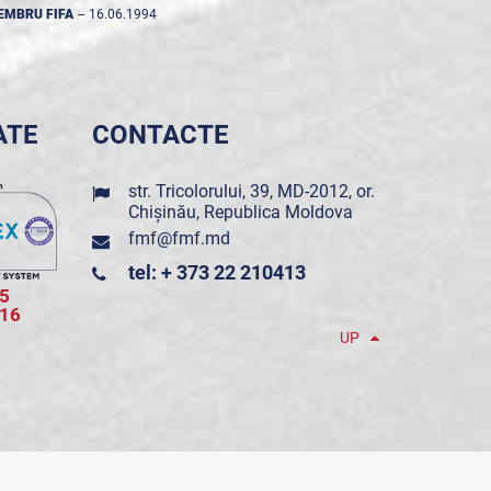
EMBRU FIFA
--
16.06.1994
ATE
CONTACTE
str. Tricolorului, 39, MD-2012, or.
Chișinău, Republica Moldova
fmf@fmf.md
tel: + 373 22 210413
5
016
UP