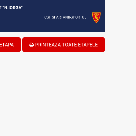
T ”N.IORGA”
CSF SPARTANII-SPORTUL
ETAPA
PRINTEAZA TOATE ETAPELE