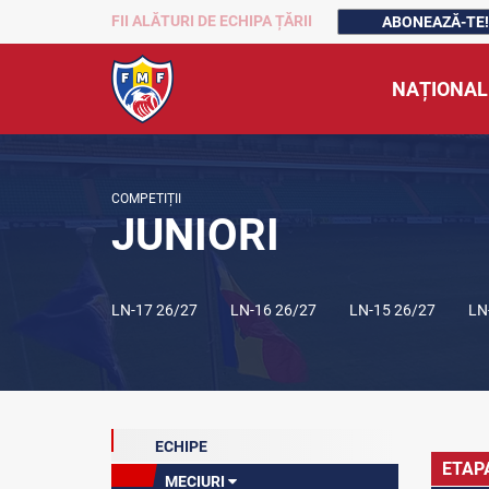
FII ALĂTURI DE ECHIPA ȚĂRII
ABONEAZĂ-TE!
NAȚIONAL
COMPETIȚII
JUNIORI
LN-17 26/27
LN-16 26/27
LN-15 26/27
LN
ECHIPE
ETAP
MECIURI