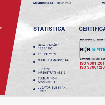
MEMBRU UEFA
--
10.02.1993
M
STATISTICA
CERTIFIC
în
DATA FONDĂRII:
14.04.1990
ECHIPE: 2053
CLUBURI (AMATORI): 147
ISO 9001:201
ISO 37001:2
JUCĂTORI
ÎNREGISTRAŢI: 43216
CLUBURI (NON-
AMATORI): 11
JUCĂTORI SUB 18 ANI:
17987