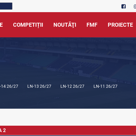
E
COMPETIȚII
NOUTĂŢI
FMF
PROIECTE
-14 26/27
LN-13 26/27
LN-12 26/27
LN-11 26/27
A 2