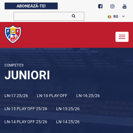
ABONEAZĂ-TE!
RO
Togg
navig
COMPETIȚII
JUNIORI
LN-17 25/26
LN-16 PLAY OFF
LN-16 25/26
LN-15 PLAY OFF 25/26
LN-15 25/26
LN-14 PLAY OFF 25/26
LN-14 25/26