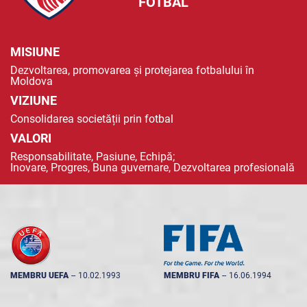
FOTBAL
MISIUNE
Dezvoltarea, promovarea și protejarea fotbalului în
Moldova
VIZIUNE
Consolidarea societății prin fotbal
VALORI
Responsabilitate, Pasiune, Echipă;
Inovare, Progres, Buna guvernare, Dezvoltarea profesională
MEMBRU UEFA
--
10.02.1993
MEMBRU FIFA
--
16.06.1994