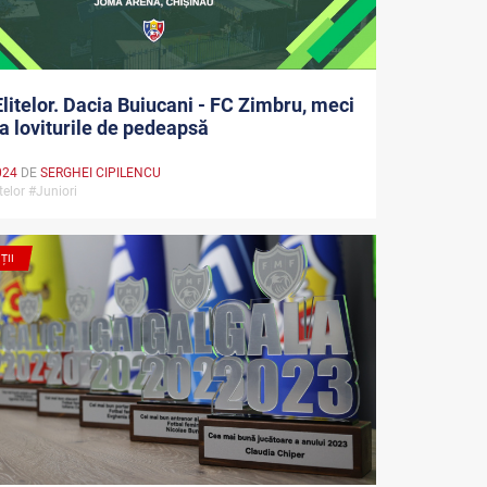
litelor. Dacia Buiucani - FC Zimbru, meci
la loviturile de pedeapsă
024
DE
SERGHEI CIPILENCU
telor #Juniori
ȚII