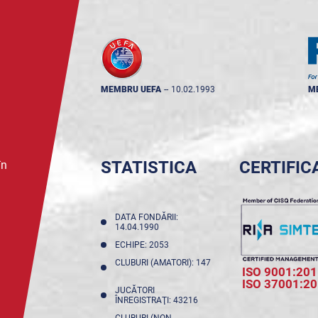
MEMBRU UEFA
--
10.02.1993
M
STATISTICA
CERTIFIC
în
DATA FONDĂRII:
14.04.1990
ECHIPE: 2053
CLUBURI (AMATORI): 147
ISO 9001:201
ISO 37001:2
JUCĂTORI
ÎNREGISTRAŢI: 43216
CLUBURI (NON-