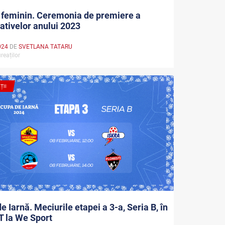
 feminin. Ceremonia de premiere a
ativelor anului 2023
024
DE
SVETLANA TATARU
reaților
ȚII
e Iarnă. Meciurile etapei a 3-a, Seria B, în
 la We Sport