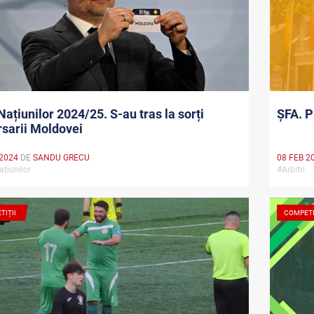
Națiunilor 2024/25. S-au tras la sorți
ȘFA. P
sarii Moldovei
 2024
DE
SANDU GRECU
08 FEB 2
ațiunilor
#Arbitri
TIȚII
COMPETI