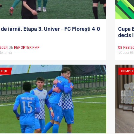
de iarnă. Etapa 3. Univer - FC Florești 4-0
Cupa E
decis 
 2024
DE
REPORTER FMF
08 FEB 2
de iarnă
#Cupa Eli
TIȚII
COMPETI