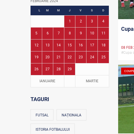
FEBRUARIE 2024
Fotbal în grădinițe
L
M
M
J
V
S
D
1
2
3
4
Cupa 
5
6
7
8
9
10
11
12
13
14
15
16
17
18
08 FEB
#Cupa 
19
20
21
22
23
24
25
26
27
28
29
COMPE
IANUARIE
MARTIE
TAGURI
FUTSAL
NAȚIONALA
ISTORIA FOTBALULUI