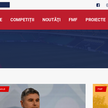
E
COMPETIȚII
NOUTĂŢI
FMF
PROIECTE
NALE
FMF