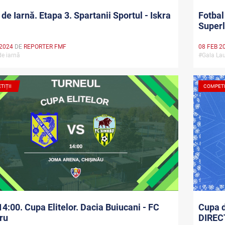
de Iarnă. Etapa 3. Spartanii Sportul - Iskra
Fotbal
Superl
 2024
DE
REPORTER FMF
08 FEB 2
de iarnă
#Gala Lau
TIȚII
COMPETI
14:00. Cupa Elitelor. Dacia Buiucani - FC
Cupa d
ru
DIRECT