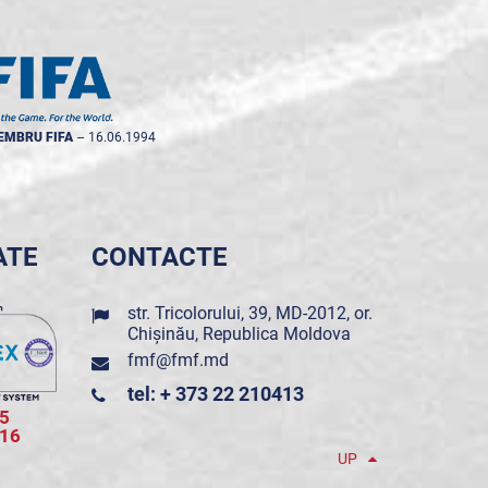
EMBRU FIFA
--
16.06.1994
ATE
CONTACTE
str. Tricolorului, 39, MD-2012, or.
Chișinău, Republica Moldova
fmf@fmf.md
tel: + 373 22 210413
5
016
UP