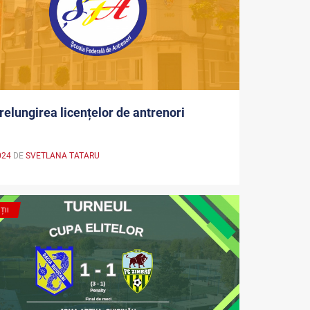
relungirea licențelor de antrenori
024
DE
SVETLANA TATARU
ȚII