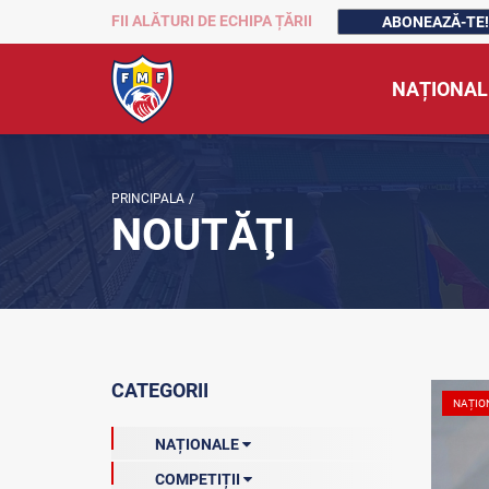
FII ALĂTURI DE ECHIPA ȚĂRII
ABONEAZĂ-TE!
NAȚIONAL
PRINCIPALA
/
NOUTĂŢI
CATEGORII
NAȚIO
NAȚIONALE
COMPETIȚII