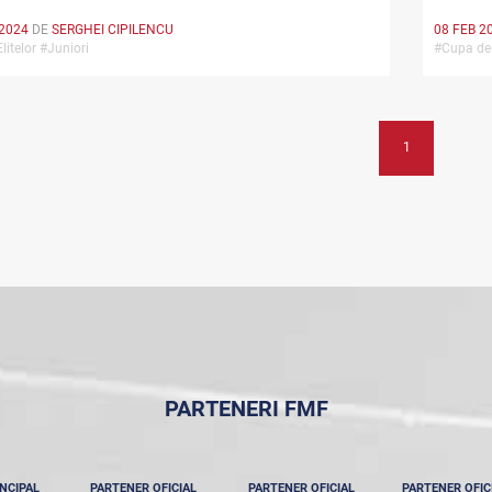
 2024
DE
SERGHEI CIPILENCU
08 FEB 2
litelor #Juniori
#Cupa de
1
PARTENERI FMF
NCIPAL
PARTENER OFICIAL
PARTENER OFICIAL
PARTENER OFIC