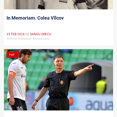
In Memoriam. Colea Vîlcov
23 FEB 2024
DE
SANDU GRECU
#Istoria fotbalului #Aniversare
FMF