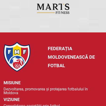
FEDERAȚIA
MOLDOVENEASCĂ DE
FOTBAL
MISIUNE
Dezvoltarea, promovarea și protejarea fotbalului în
Moldova
VIZIUNE
Consolidarea societății prin fotbal