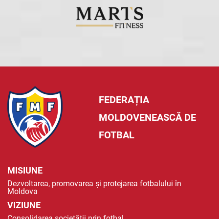
FEDERAȚIA
MOLDOVENEASCĂ DE
FOTBAL
MISIUNE
Dezvoltarea, promovarea și protejarea fotbalului în
Moldova
VIZIUNE
Consolidarea societății prin fotbal