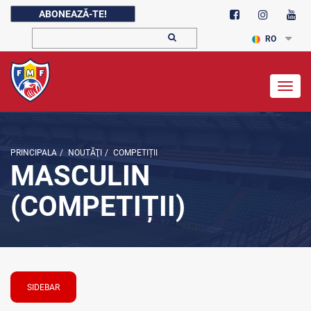
ABONEAZĂ-TE!
RO
Togg
navig
PRINCIPALA
/
NOUTĂŢI
/
COMPETIȚII
MASCULIN
(COMPETIȚII)
SIDEBAR