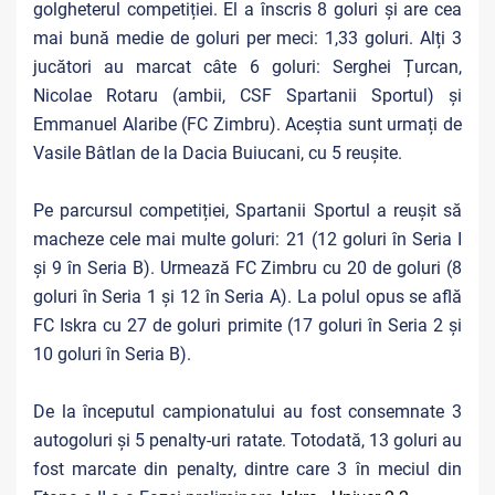
golgheterul competiției. El a înscris 8 goluri și are cea
mai bună medie de goluri per meci: 1,33 goluri. Alți 3
jucători au marcat câte 6 goluri: Serghei Țurcan,
Nicolae Rotaru (ambii, CSF Spartanii Sportul) și
Emmanuel Alaribe (FC Zimbru). Aceștia sunt urmați de
Vasile Bâtlan de la Dacia Buiucani, cu 5 reușite.
Pe parcursul competiției, Spartanii Sportul a reușit să
macheze cele mai multe goluri: 21 (12 goluri în Seria I
și 9 în Seria B). Urmează FC Zimbru cu 20 de goluri (8
goluri în Seria 1 și 12 în Seria A). La polul opus se află
FC Iskra cu 27 de goluri primite (17 goluri în Seria 2 și
10 goluri în Seria B).
De la începutul campionatului au fost consemnate 3
autogoluri și 5 penalty-uri ratate. Totodată, 13 goluri au
fost marcate din penalty, dintre care 3 în meciul din