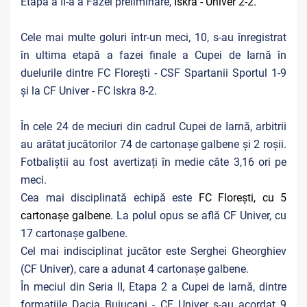
Etapa a II-a a Fazei preliminare,
Iskra - Univer 2-2.
Cele mai multe goluri într-un meci, 10, s-au înregistrat
în ultima etapă a fazei finale a Cupei de Iarnă în
duelurile dintre FC Florești - CSF Spartanii Sportul 1-9
și la CF Univer - FC Iskra 8-2.
În cele 24 de meciuri din cadrul Cupei de Iarnă, arbitrii
au arătat jucătorilor 74 de cartonașe galbene și 2 roșii.
Fotbaliștii au fost avertizați în medie câte 3,16 ori pe
meci.
Cea mai disciplinată echipă este
FC Florești, cu 5
cartonașe galbene.
La polul opus se află CF Univer, cu
17 cartonașe galbene.
Cel mai indisciplinat jucător este Serghei Gheorghiev
(CF Univer), care a adunat 4 cartonașe galbene.
În meciul din Seria II, Etapa 2 a Cupei de Iarnă, dintre
formațiile Dacia Buiucani - CF Univer s-au acordat 9