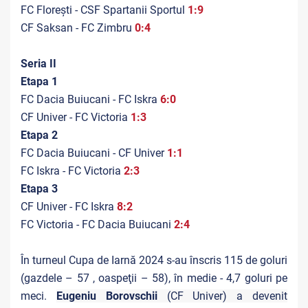
FC Florești - CSF Spartanii Sportul
1:9
CF Saksan - FC Zimbru
0:4
Seria II
Etapa 1
FC Dacia Buiucani - FC Iskra
6:0
CF Univer - FC Victoria
1:3
Etapa 2
FC Dacia Buiucani - CF Univer
1:1
FC Iskra - FC Victoria
2:3
Etapa 3
CF Univer - FC Iskra
8:2
FC Victoria - FC Dacia Buiucani
2:4
În turneul Cupa de Iarnă 2024 s-au înscris 115 de goluri
(gazdele – 57 , oaspeţii – 58), în medie - 4,7 goluri pe
meci.
Eugeniu Borovschii
(CF Univer) a devenit