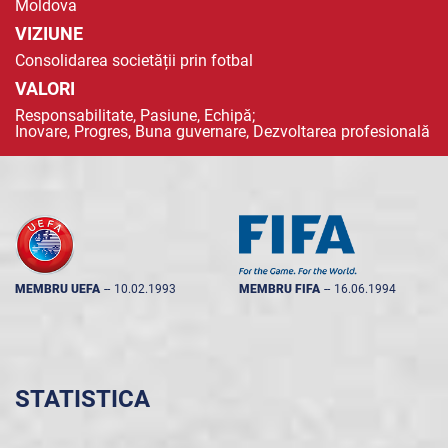
Moldova
VIZIUNE
Consolidarea societății prin fotbal
VALORI
Responsabilitate, Pasiune, Echipă;
Inovare, Progres, Buna guvernare, Dezvoltarea profesională
MEMBRU UEFA
--
10.02.1993
MEMBRU FIFA
--
16.06.1994
STATISTICA