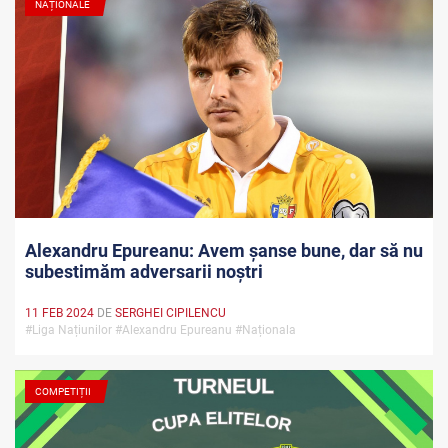
NAȚIONALE
Alexandru Epureanu: Avem șanse bune, dar să nu
subestimăm adversarii noștri
11 FEB 2024
DE
SERGHEI CIPILENCU
#Liga Națiunilor #Alexandru Epureanu #Naționala
COMPETIȚII