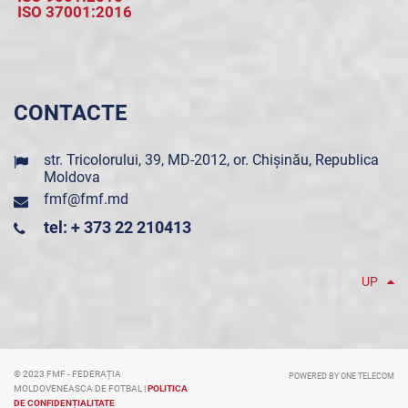
ISO 37001:2016
CONTACTE
str. Tricolorului, 39, MD-2012, or. Chișinău, Republica
Moldova
fmf@fmf.md
tel: + 373 22 210413
UP
© 2023 FMF - FEDERAȚIA
POWERED BY ONE TELECOM
MOLDOVENEASCA DE FOTBAL |
POLITICA
DE CONFIDENȚIALITATE