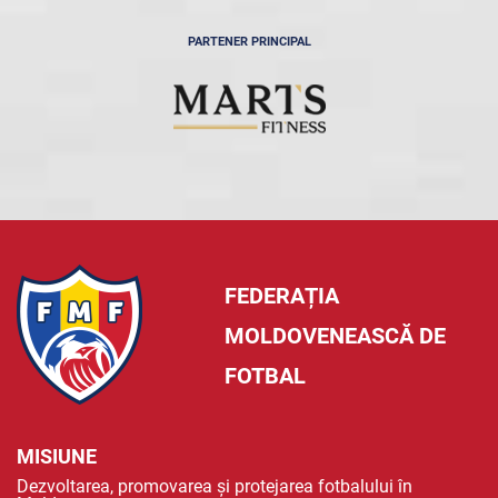
PARTENER PRINCIPAL
FEDERAȚIA
MOLDOVENEASCĂ DE
FOTBAL
MISIUNE
Dezvoltarea, promovarea și protejarea fotbalului în