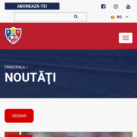
ABONEAZĂ-TE!
RO
Togg
navig
PRINCIPALA
/
NOUTĂŢI
SIDEBAR