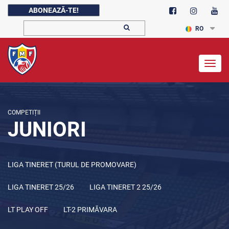
ABONEAZĂ-TE!
RO
Togg
navig
COMPETIȚII
JUNIORI
LIGA TINERET (TURUL DE PROMOVARE)
LIGA TINERET 25/26
LIGA TINERET 2 25/26
LT PLAY OFF
LT-2 PRIMĂVARA