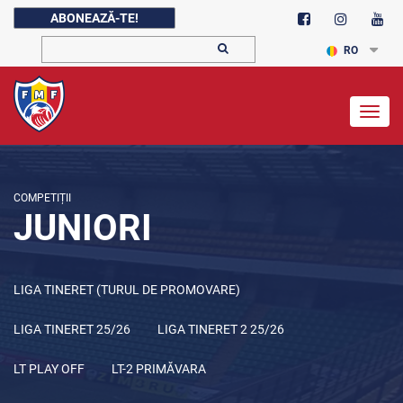
ABONEAZĂ-TE!
RO
Togg
navig
COMPETIȚII
JUNIORI
LIGA TINERET (TURUL DE PROMOVARE)
LIGA TINERET 25/26
LIGA TINERET 2 25/26
LT PLAY OFF
LT-2 PRIMĂVARA