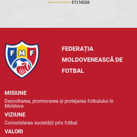
FEDERAȚIA
MOLDOVENEASCĂ DE
FOTBAL
MISIUNE
Dezvoltarea, promovarea și protejarea fotbalului în
Moldova
VIZIUNE
Consolidarea societății prin fotbal
VALORI