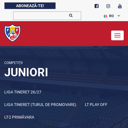
ABONEAZĂ-TE!
RO
Togg
navig
COMPETIȚII
JUNIORI
LIGA TINERET 26/27
LIGA TINERET (TURUL DE PROMOVARE)
LT PLAY OFF
LT-2 PRIMĂVARA