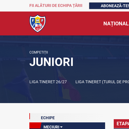
FII ALĂTURI DE ECHIPA ȚĂRII
ABONEAZĂ-TE!
NAȚIONAL
COMPETIȚII
JUNIORI
LIGA TINERET 26/27
LIGA TINERET (TURUL DE P
ECHIPE
ETAP
MECIURI