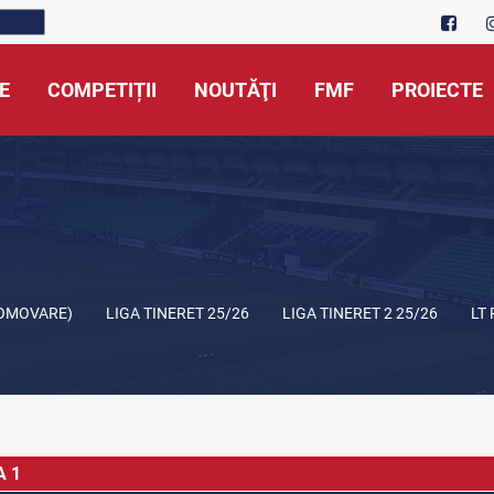
E
COMPETIȚII
NOUTĂŢI
FMF
PROIECTE
ROMOVARE)
LIGA TINERET 25/26
LIGA TINERET 2 25/26
LT
A 1