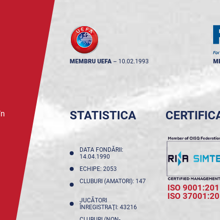
MEMBRU UEFA
--
10.02.1993
M
STATISTICA
CERTIFIC
în
DATA FONDĂRII:
14.04.1990
ECHIPE: 2053
CLUBURI (AMATORI): 147
ISO 9001:201
ISO 37001:2
JUCĂTORI
ÎNREGISTRAŢI: 43216
CLUBURI (NON-