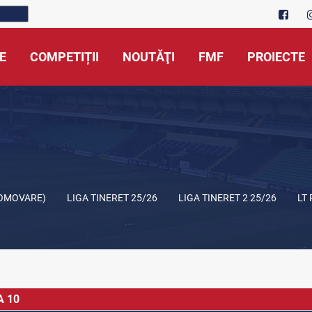
E
COMPETIȚII
NOUTĂŢI
FMF
PROIECTE
ROMOVARE)
LIGA TINERET 25/26
LIGA TINERET 2 25/26
LT
A 10