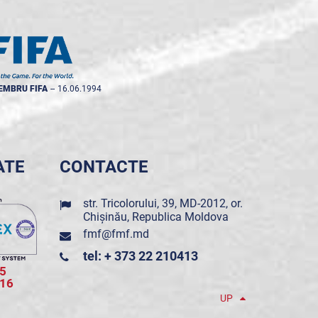
EMBRU FIFA
--
16.06.1994
ATE
CONTACTE
str. Tricolorului, 39, MD-2012, or.
Chișinău, Republica Moldova
fmf@fmf.md
tel: + 373 22 210413
5
016
UP