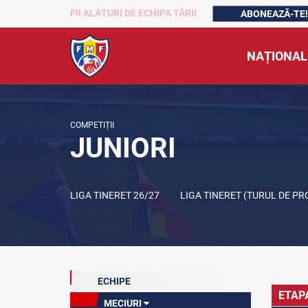
FII ALĂTURI DE ECHIPA ȚĂRII
ABONEAZĂ-TE!
NAȚIONAL
COMPETIȚII
JUNIORI
LIGA TINERET 26/27
LIGA TINERET (TURUL DE P
ECHIPE
ETAP
MECIURI