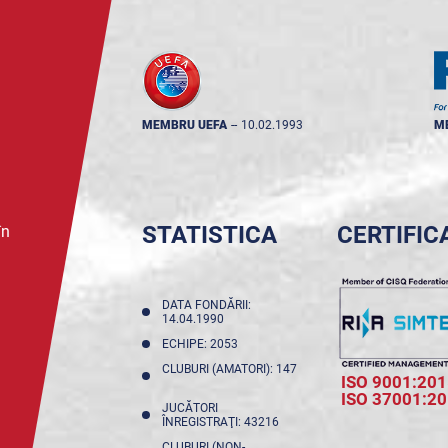
MEMBRU UEFA
--
10.02.1993
M
STATISTICA
CERTIFIC
în
DATA FONDĂRII:
14.04.1990
ECHIPE: 2053
CLUBURI (AMATORI): 147
ISO 9001:201
ISO 37001:2
JUCĂTORI
ÎNREGISTRAŢI: 43216
CLUBURI (NON-