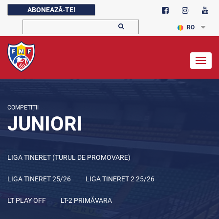
ABONEAZĂ-TE!
RO
Togg
navig
COMPETIȚII
JUNIORI
LIGA TINERET (TURUL DE PROMOVARE)
LIGA TINERET 25/26
LIGA TINERET 2 25/26
LT PLAY OFF
LT-2 PRIMĂVARA