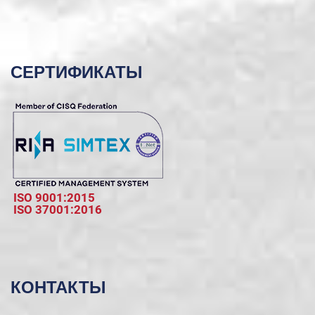
СЕРТИФИКАТЫ
ISO 9001:2015
ISO 37001:2016
КОНТАКТЫ