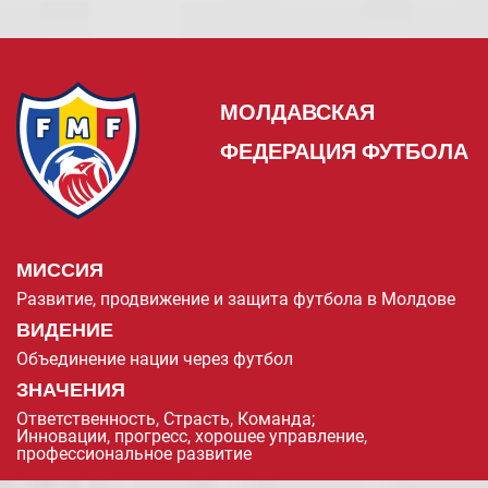
МОЛДАВСКАЯ
ФЕДЕРАЦИЯ ФУТБОЛА
МИССИЯ
Развитие, продвижение и защита футбола в Молдове
ВИДЕНИЕ
Объединение нации через футбол
ЗНАЧЕНИЯ
Ответственность, Страсть, Команда;
Инновации, прогресс, хорошее управление,
профессиональное развитие