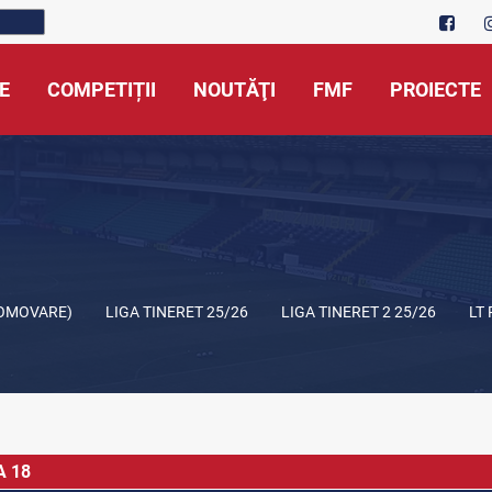
E
COMPETIȚII
NOUTĂŢI
FMF
PROIECTE
ROMOVARE)
LIGA TINERET 25/26
LIGA TINERET 2 25/26
LT
A 18