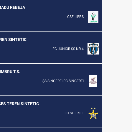
 RADU REBEJA
CSF LIRPS
EREN SINTETIC
FC JUNIOR-ȘS NR.4
ZIMBRU T.S.
ȘS SÎNGEREI-FC SÎNGEREI
CCES TEREN SINTETIC
FC SHERIFF