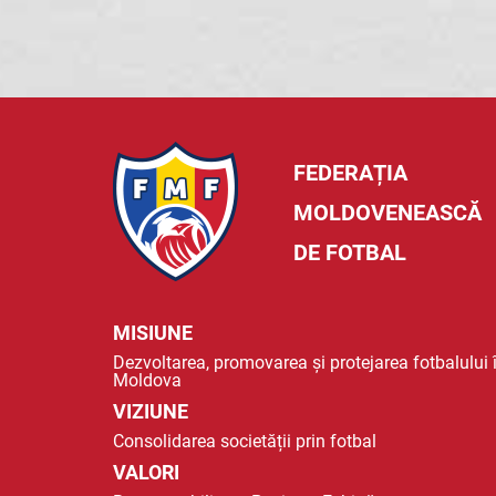
FEDERAȚIA
MOLDOVENEASCĂ
DE FOTBAL
MISIUNE
Dezvoltarea, promovarea și protejarea fotbalului 
Moldova
VIZIUNE
Consolidarea societății prin fotbal
VALORI