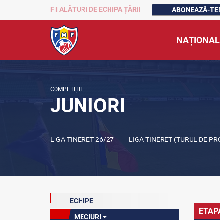
FII ALĂTURI DE ECHIPA ȚĂRII
ABONEAZĂ-TE!
NAȚIONAL
COMPETIȚII
JUNIORI
LIGA TINERET 26/27
LIGA TINERET (TURUL DE P
ECHIPE
ETAP
MECIURI