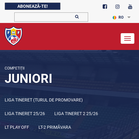
ABONEAZĂ-TE!
RO
Togg
navig
COMPETIȚII
JUNIORI
LIGA TINERET (TURUL DE PROMOVARE)
LIGA TINERET 25/26
LIGA TINERET 2 25/26
LT PLAY OFF
LT-2 PRIMĂVARA