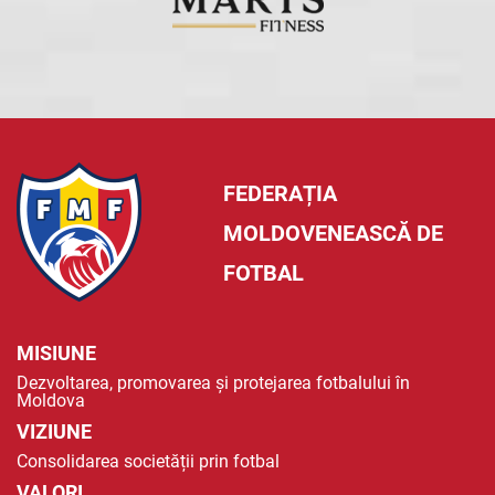
FEDERAȚIA
MOLDOVENEASCĂ DE
FOTBAL
MISIUNE
Dezvoltarea, promovarea și protejarea fotbalului în
Moldova
VIZIUNE
Consolidarea societății prin fotbal
VALORI