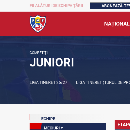
FII ALĂTURI DE ECHIPA ȚĂRII
ABONEAZĂ-TE!
NAȚIONAL
COMPETIȚII
JUNIORI
LIGA TINERET 26/27
LIGA TINERET (TURUL DE P
ECHIPE
ETAP
MECIURI