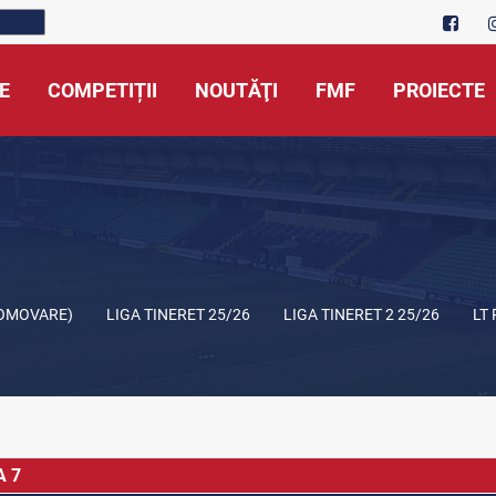
E
COMPETIȚII
NOUTĂŢI
FMF
PROIECTE
ROMOVARE)
LIGA TINERET 25/26
LIGA TINERET 2 25/26
LT
A 7