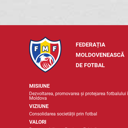
FEDERAȚIA
MOLDOVENEASCĂ
DE FOTBAL
MISIUNE
Dezvoltarea, promovarea și protejarea fotbalului 
Moldova
VIZIUNE
Consolidarea societății prin fotbal
VALORI