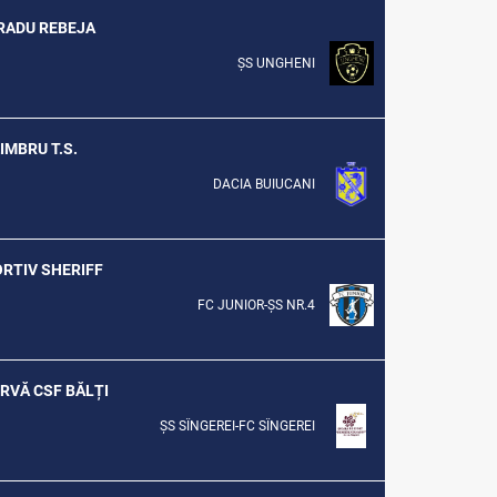
F RADU REBEJA
ȘS UNGHENI
ZIMBRU T.S.
DACIA BUIUCANI
ORTIV SHERIFF
FC JUNIOR-ȘS NR.4
ERVĂ CSF BĂLȚI
ȘS SÎNGEREI-FC SÎNGEREI