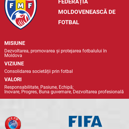
FEDERAȚIA
MOLDOVENEASCĂ DE
FOTBAL
MISIUNE
Dezvoltarea, promovarea și protejarea fotbalului în
Moldova
VIZIUNE
Consolidarea societății prin fotbal
VALORI
Responsabilitate, Pasiune, Echipă;
Inovare, Progres, Buna guvernare, Dezvoltarea profesională