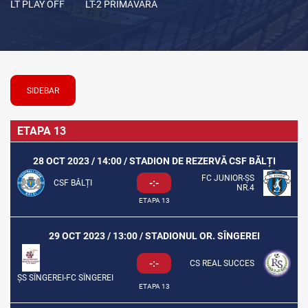
LT PLAY OFF
LT-2 PRIMĂVARA
SIDEBAR
ETAPA 13
28 OCT 2023 / 14:00 / STADION DE REZERVĂ CSF BĂLȚI
FC JUNIOR-ȘS
-:-
CSF BĂLȚI
NR.4
ETAPA 13
29 OCT 2023 / 13:00 / STADIONUL OR. SÎNGEREI
-:-
CS REAL SUCCES
ȘS SÎNGEREI-FC SÎNGEREI
ETAPA 13