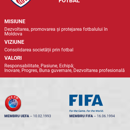
FOTBAL
MISIUNE
Dezvoltarea, promovarea și protejarea fotbalului în
Moldova
VIZIUNE
Consolidarea societății prin fotbal
VALORI
Responsabilitate, Pasiune, Echipă;
Inovare, Progres, Buna guvernare, Dezvoltarea profesională
MEMBRU UEFA
--
10.02.1993
MEMBRU FIFA
--
16.06.1994