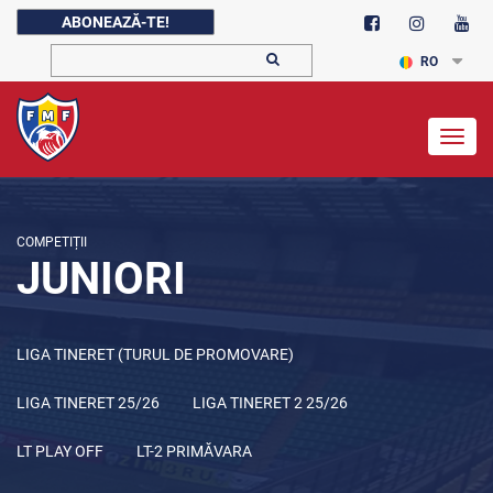
ABONEAZĂ-TE!
RO
Togg
navig
COMPETIȚII
JUNIORI
LIGA TINERET (TURUL DE PROMOVARE)
LIGA TINERET 25/26
LIGA TINERET 2 25/26
LT PLAY OFF
LT-2 PRIMĂVARA