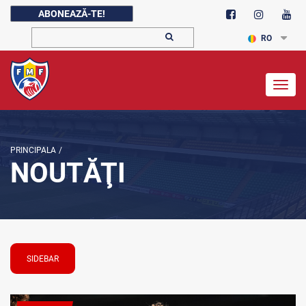
ABONEAZĂ-TE!
RO
Togg
navig
PRINCIPALA
/
NOUTĂŢI
SIDEBAR