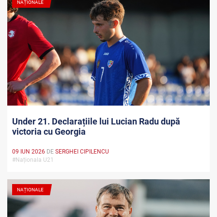
NAȚIONALE
Under 21. Declarațiile lui Lucian Radu după
victoria cu Georgia
09 IUN 2026
DE
SERGHEI CIPILENCU
#Naționala U21
NAȚIONALE