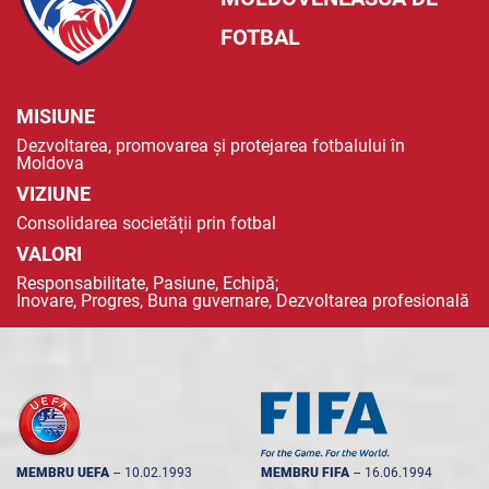
FOTBAL
MISIUNE
Dezvoltarea, promovarea și protejarea fotbalului în
Moldova
VIZIUNE
Consolidarea societății prin fotbal
VALORI
Responsabilitate, Pasiune, Echipă;
Inovare, Progres, Buna guvernare, Dezvoltarea profesională
MEMBRU UEFA
--
10.02.1993
MEMBRU FIFA
--
16.06.1994