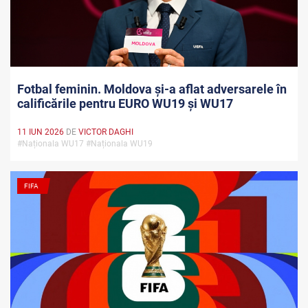
Fotbal feminin. Moldova și-a aflat adversarele în
calificările pentru EURO WU19 și WU17
11 IUN 2026
DE
VICTOR DAGHI
#Naționala WU17 #Naționala WU19
FIFA