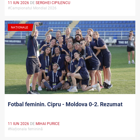
11 IUN 2026
DE
SERGHEI CIPILENCU
#Campionatul Mondial 2026
NAȚIONALE
Fotbal feminin. Cipru - Moldova 0-2. Rezumat
11 IUN 2026
DE
MIHAI PURICE
#Naționala feminină