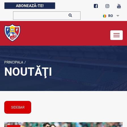
ABONEAZĂ-TE!
RO
Togg
navig
PRINCIPALA
/
NOUTĂŢI
SIDEBAR