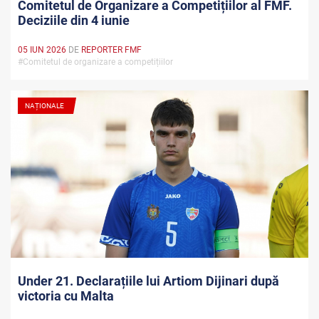
Comitetul de Organizare a Competițiilor al FMF.
Deciziile din 4 iunie
05 IUN 2026
DE
REPORTER FMF
#Comitetul de organizare a competițiilor
NAȚIONALE
Under 21. Declarațiile lui Artiom Dijinari după
victoria cu Malta