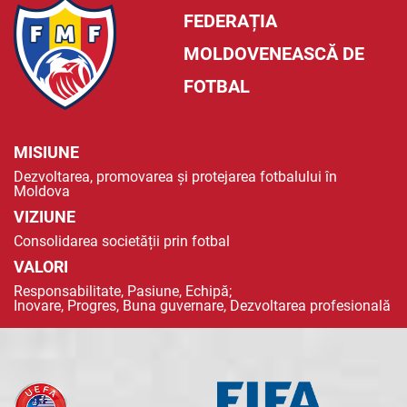
FEDERAȚIA
MOLDOVENEASCĂ DE
FOTBAL
MISIUNE
Dezvoltarea, promovarea și protejarea fotbalului în
Moldova
VIZIUNE
Consolidarea societății prin fotbal
VALORI
Responsabilitate, Pasiune, Echipă;
Inovare, Progres, Buna guvernare, Dezvoltarea profesională