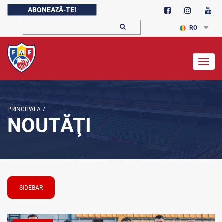
ABONEAZĂ-TE!
RO
Togg
navig
PRINCIPALA
/
NOUTĂŢI
SIDEBAR