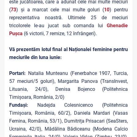
este jucătoarea, care a adunat cele mai multe meciuri
(
73
) și a marcat cele mai multe goluri (
10
) pentru
reprezentativa noastră. Ultimele 25 de meciuri
tricolorele le-au jucat sub comanda lui
Ghenadie
Pușca
(6 victorii, 7 remize, 12 înfrângeri).
Vă prezentăm lotul final al Naționalei feminine pentru
meciurile din luna iunie:
Portari:
Natalia Munteanu (Fenerbahce 1907, Turcia,
57 meciuri/5 goluri), Margarita Panova (TransInvest,
Lituania, 24/0), Denisa Bojenco (Politehnica
Timișoara, România, 2/0)
Fundași:
Nadejda Colesnicenco (Politehnica
Timișoara, România, 60/2), Daniela Mardari (Vasas
Femina, România, 53/1), Dumitrița Prisacari (SeaSters,
Ucraina, 42/0), Mădălina Bădiceanu (Modena Calcio
Femminile, Italia, 24/0), Valeria Vîrlan (Zimbru, 23/0),