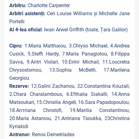
Arbitru:
Charlotte Carpenter
Arbitri asistenți:
Ceri Louise Williams și Michelle Jane
Portelli
Al 4-lea oficial
: Iwan Arwel Griffith (toate, Țara Galilor)
Cipru:
1.Maria Matthaiou, 3.Chryso Michael, 4.Andrea
Cusick, 5.Steffi Hardy, 7.Maria Panagiotou, 8.Filippa
Savva, 9.Antri Violari, 10.Eirini Michail, 11.Loucretia
Chrysostomou, 13.Sophia McBeth, 17.Marilena
Georgiou
Rezerve:
12.Galini Zachariou, 22.Constantina Kouzali,
2.Chara Charalambous, 6.Efthalia Siakalli, 14.Anna
Matsoukari, 15.Chrisilia Angeli, 16.Sara Papadopoulou,
18.Anτriana Christofi, 19.Marilia Constantinou,
20.Maria Astaniou, 21.Antriana Tsoukka, 23Christina
Kyriakidi
Antrenor:
Renos Demetriades