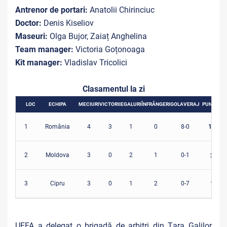
Antrenor de portari:
Anatolii Chirinciuc
Doctor:
Denis Kiseliov
Maseuri:
Olga Bujor, Zaiaț Anghelina
Team manager:
Victoria Goțonoaga
Kit manager:
Vladislav Tricolici
Clasamentul la zi
LOC
ECHIPA
MECIURI
VICTORII
EGALURI
ÎNFRÂNGERI
GOLAVERAJ
PUNCTE
10
1
România
4
3
1
0
8-0
2
Moldova
3
0
2
1
0-1
2
3
Cipru
3
0
1
2
0-7
1
UEFA a delegat o brigadă de arbitri din Țara Galilor