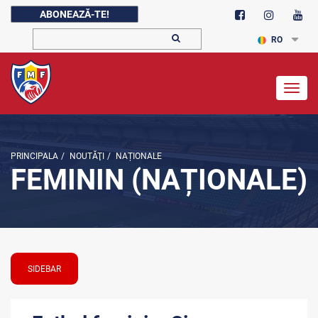
ABONEAZĂ-TE!
RO
Togg
navig
PRINCIPALA
/
NOUTĂŢI
/
NAȚIONALE
FEMININ (NAȚIONALE)
SIDEBAR