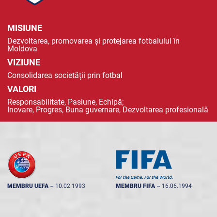
MISIUNE
Dezvoltarea, promovarea și protejarea fotbalului în
Moldova
VIZIUNE
Consolidarea societății prin fotbal
VALORI
Responsabilitate, Pasiune, Echipă;
Inovare, Progres, Buna guvernare, Dezvoltarea profesională
MEMBRU UEFA
--
10.02.1993
MEMBRU FIFA
--
16.06.1994