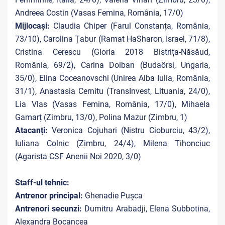
Andreea Costin (Vasas Femina, România, 17/0)
Mijlocași:
Claudia Chiper (Farul Constanța, România,
73/10), Carolina Țabur (Ramat HaSharon, Israel, 71/8),
Cristina Cerescu (Gloria 2018 Bistrița-Năsăud,
România, 69/2), Carina Doiban (Budaörsi, Ungaria,
35/0), Elina Coceanovschi (Unirea Alba Iulia, România,
31/1), Anastasia Cernitu (TransInvest, Lituania, 24/0),
Lia Vlas (Vasas Femina, România, 17/0), Mihaela
Gamarț (Zimbru, 13/0), Polina Mazur (Zimbru, 1)
Atacanți:
Veronica Cojuhari (Nistru Cioburciu, 43/2),
Iuliana Colnic (Zimbru, 24/4), Milena Tihonciuc
(Agarista CSF Anenii Noi 2020, 3/0)
Staff-ul tehnic:
Antrenor principal:
Ghenadie Pușca
Antrenori secunzi:
Dumitru Arabadji, Elena Subbotina,
Alexandra Bocancea