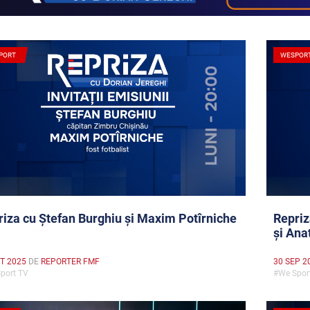
PORT
WESPOR
iza cu Ștefan Burghiu și Maxim Potîrniche
Repriz
și Ana
T 2025
DE
REPORTER FMF
30 SEP 2
port TV
#We Spo