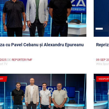
za cu Pavel Cebanu și Alexandru Epureanu
Repriz
 2025
DE
REPORTER FMF
09 SEP 2
ort TV
#We Spo
RT
WESPOR