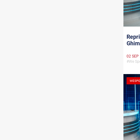
Repri
Ghim
02 SEP
#We Spo
WESPO