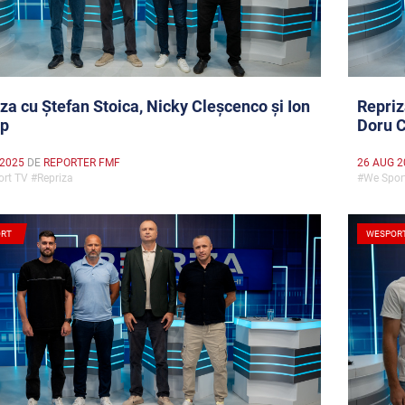
za cu Ștefan Stoica, Nicky Cleșcenco și Ion
Repriz
p
Doru C
 2025
DE
REPORTER FMF
26 AUG 2
rt TV #Repriza
#We Spor
RT
WESPOR