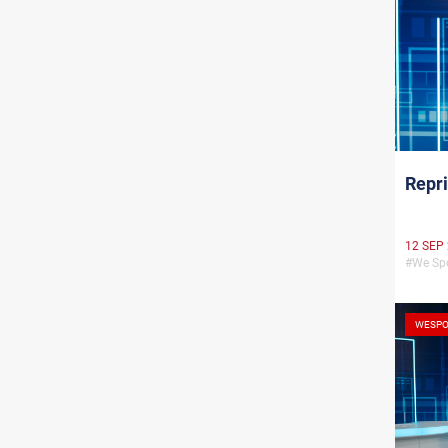
Repri
12 SEP
#We Sp
WESPO