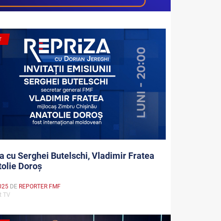
T
a cu Serghei Butelschi, Vladimir Fratea
tolie Doroș
025
DE
REPORTER FMF
rt TV