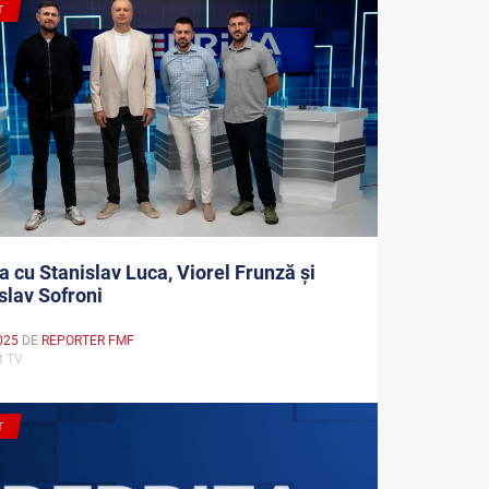
T
a cu Stanislav Luca, Viorel Frunză și
lav Sofroni
025
DE
REPORTER FMF
rt TV
T