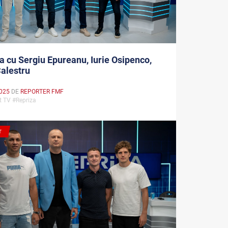
a cu Sergiu Epureanu, Iurie Osipenco,
alestru
025
DE
REPORTER FMF
t TV #Repriza
T