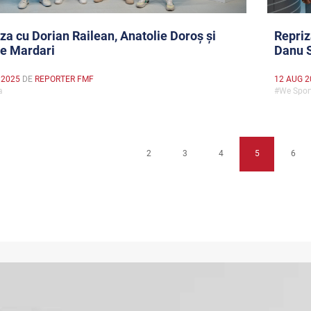
za cu Dorian Railean, Anatolie Doroș și
Repriz
ie Mardari
Danu 
 2025
DE
REPORTER FMF
12 AUG 2
za
#We Spo
2
3
4
5
6