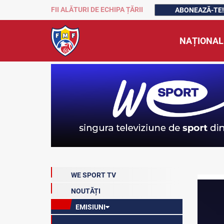
FII ALĂTURI DE ECHIPA ȚĂRII
ABONEAZĂ-TE!
NAȚIONAL
WE SPORT TV
NOUTĂȚI
EMISIUNI