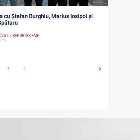
a cu Ștefan Burghiu, Marius Iosipoi și
Spătaru
025
DE
REPORTER FMF
rt TV
7
8