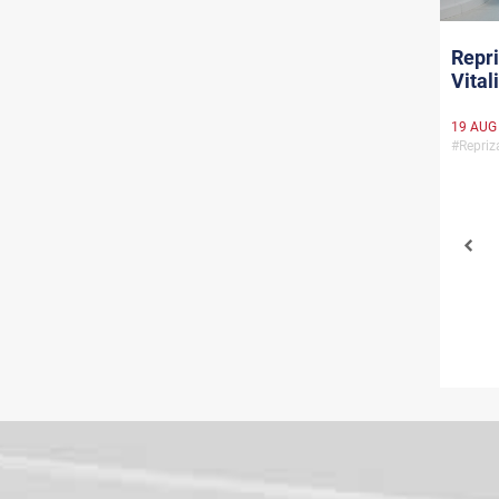
Repri
Vital
19 AUG
#Repri