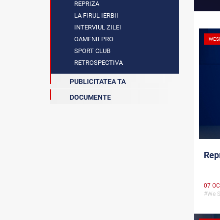
REPRIZA
LA FIRUL IERBII
INTERVIUL ZILEI
OAMENII PRO
WES
SPORT CLUB
RETROSPECTIVA
PUBLICITATEA TA
DOCUMENTE
Repr
07 OC
#We S