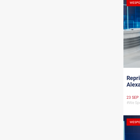
WESPO
Repri
Alex
23 SEP
#We Sp
WESPO