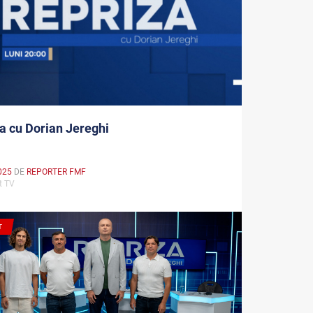
a cu Dorian Jereghi
025
DE
REPORTER FMF
rt TV
T