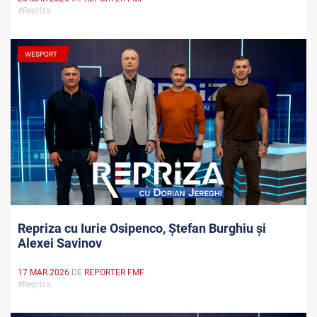
#Repriza
WESPORT
Repriza cu Iurie Osipenco, Ștefan Burghiu și
Alexei Savinov
17 MAR 2026
DE
REPORTER FMF
#Repriza