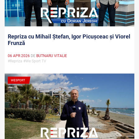
Repriza cu Mihail Ștefan, Igor Picușceac și Viorel
Frunză
06 APR 2026
DE
BUTNARU VITALIE
#Repriza #We Sport TV
WESPORT