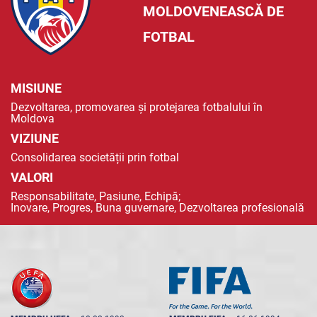
MOLDOVENEASCĂ DE
FOTBAL
MISIUNE
Dezvoltarea, promovarea și protejarea fotbalului în
Moldova
VIZIUNE
Consolidarea societății prin fotbal
VALORI
Responsabilitate, Pasiune, Echipă;
Inovare, Progres, Buna guvernare, Dezvoltarea profesională