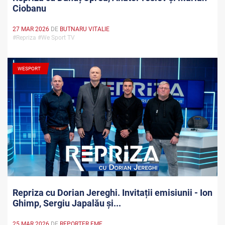
Ciobanu
27 MAR 2026
DE
BUTNARU VITALIE
#Repriza #We Sport TV
WESPORT
Repriza cu Dorian Jereghi. Invitații emisiunii - Ion
Ghimp, Sergiu Japalău și...
25 MAR 2026
DE
REPORTER FMF