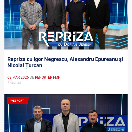
Repriza cu Igor Negrescu, Alexandru Epureanu și
Nicolai Țurcan
03 MAR 2026
DE
REPORTER FMF
#Repriza
WESPORT