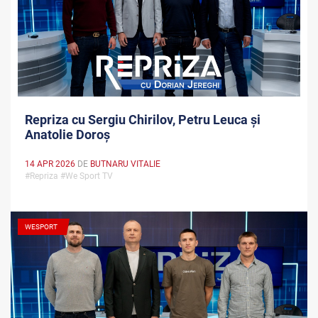
Repriza cu Sergiu Chirilov, Petru Leuca și
Anatolie Doroș
14 APR 2026
DE
BUTNARU VITALIE
#Repriza #We Sport TV
WESPORT