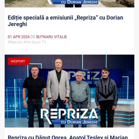
Ediție specială a emisiunii „Repriza” cu Dorian
Jereghi
01 APR 2026
DE
BUTNARU VITALIE
#Repriza #We Sport TV
WESPORT
Repriza cu Dănuț Oprea, Anatol Teslev și Marian