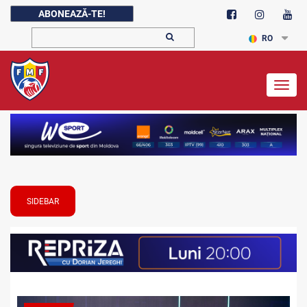
ABONEAZĂ-TE!
RO
Togg
navig
SIDEBAR