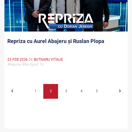
Repriza cu Aurel Abajeru și Ruslan Plopa
23 FEB 2026
DE
BUTNARU VITALIE
#Repriza #We Sport TV
1
2
3
4
5