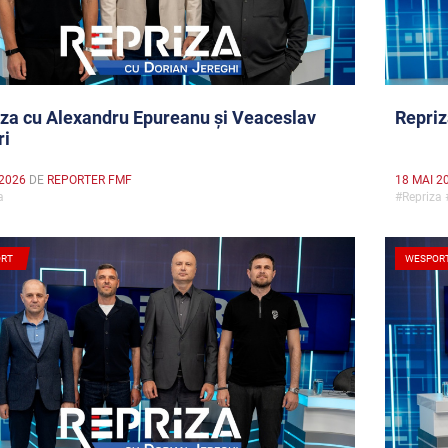
za cu Alexandru Epureanu și Veaceslav
Repriz
ri
 2026
DE
REPORTER FMF
18 MAI 2
za
#Repriza
RT
WESPOR