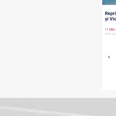
Repri
și Vi
11 MAI
#We Spo