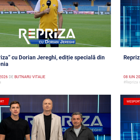
iza” cu Dorian Jereghi, ediție specială din
Repriz
nia
2026
DE
BUTNARU VITALIE
08 IUN 2
za
#Repriza
RT
WESPOR