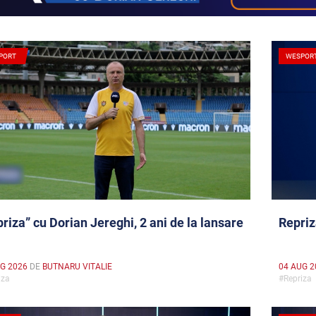
PORT
WESPOR
riza” cu Dorian Jereghi, 2 ani de la lansare
Repriz
G 2026
DE
BUTNARU VITALIE
04 AUG 2
iza
#Repriz