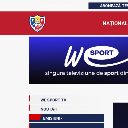
FII ALĂTURI DE ECHIPA ȚĂRII
ABONEAZĂ-TE!
NAȚIONAL
WE SPORT TV
NOUTĂȚI
EMISIUNI