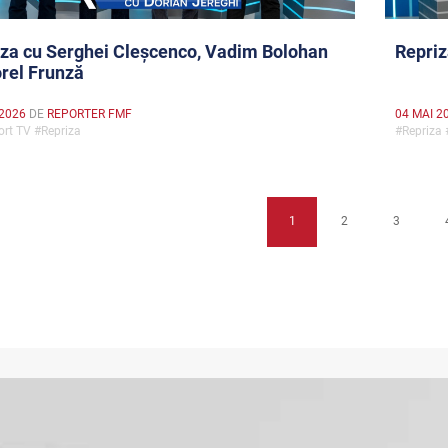
za cu Serghei Cleșcenco, Vadim Bolohan
Repriz
orel Frunză
 2026
DE
REPORTER FMF
04 MAI 2
rt TV #Repriza
#Repriza
1
2
3