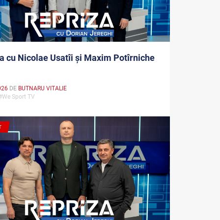
a cu Nicolae Usatîi și Maxim Potîrniche
026
DE
BUTNARU VITALIE
 #We Sport TV
T