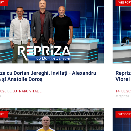
RT
WESPOR
za cu Dorian Jereghi. Invitați - Alexandru
Repriz
 și Anatolie Doroș
Viorel
2026
DE
BUTNARU VITALIE
14 IUL 2
za
#Repriz
RT
WESPOR