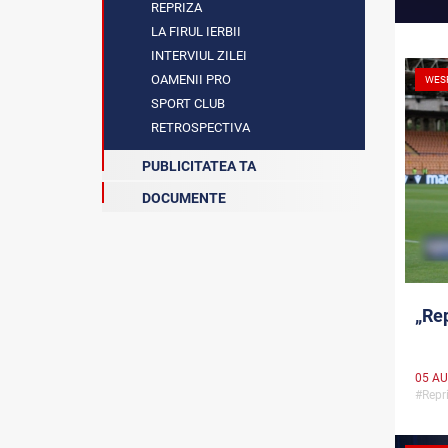
REPRIZA
LA FIRUL IERBII
INTERVIUL ZILEI
OAMENII PRO
WES
SPORT CLUB
RETROSPECTIVA
PUBLICITATEA TA
DOCUMENTE
„Rep
05 AU
#Repr