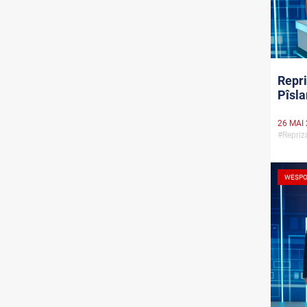
Repri
Pîsla
26 MAI
#Repri
WESPO