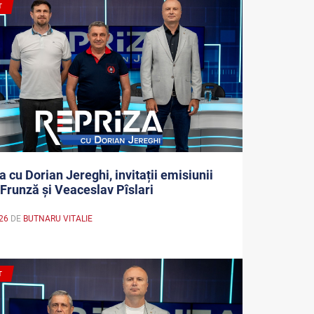
T
a cu Dorian Jereghi, invitații emisiunii
 Frunză și Veaceslav Pîslari
026
DE
BUTNARU VITALIE
a
T