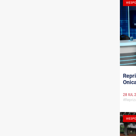
WESPO
Repri
Onica
28 IUL 
#Repri
WESPO