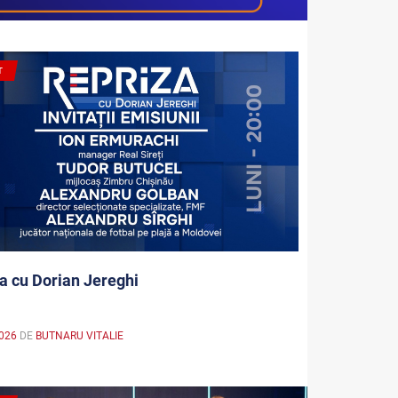
T
a cu Dorian Jereghi
026
DE
BUTNARU VITALIE
a