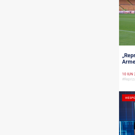
„Repr
Arme
10 IUN 
#Repri
WESPO