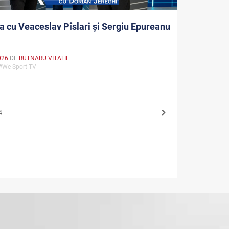
a cu Veaceslav Pîslari și Sergiu Epureanu
026
DE
BUTNARU VITALIE
 #We Sport TV
4