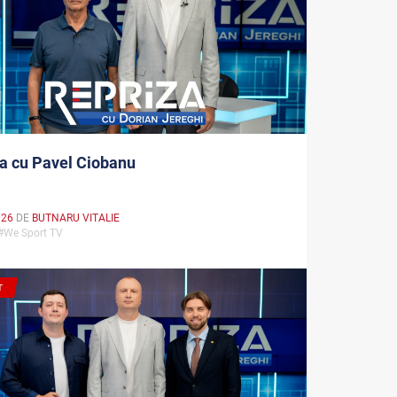
a cu Pavel Ciobanu
026
DE
BUTNARU VITALIE
 #We Sport TV
T