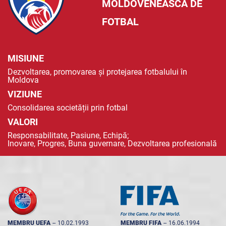
MOLDOVENEASCĂ DE
FOTBAL
MISIUNE
Dezvoltarea, promovarea și protejarea fotbalului în
Moldova
VIZIUNE
Consolidarea societății prin fotbal
VALORI
Responsabilitate, Pasiune, Echipă;
Inovare, Progres, Buna guvernare, Dezvoltarea profesională
MEMBRU UEFA
--
10.02.1993
MEMBRU FIFA
--
16.06.1994