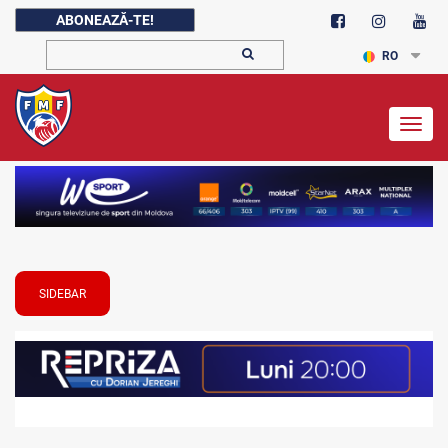
ABONEAZĂ-TE!
RO
Togg
navig
SIDEBAR