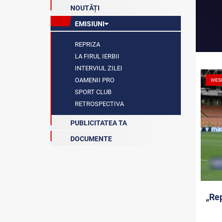
NOUTĂȚI
EMISIUNI
REPRIZA
LA FIRUL IERBII
INTERVIUL ZILEI
OAMENII PRO
WES
SPORT CLUB
RETROSPECTIVA
PUBLICITATEA TA
DOCUMENTE
„Rep