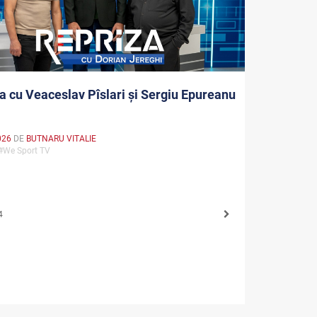
a cu Veaceslav Pîslari și Sergiu Epureanu
026
DE
BUTNARU VITALIE
 #We Sport TV
4