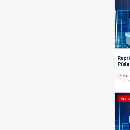
Repri
Pîsla
26 MAI
#Repri
WESPO