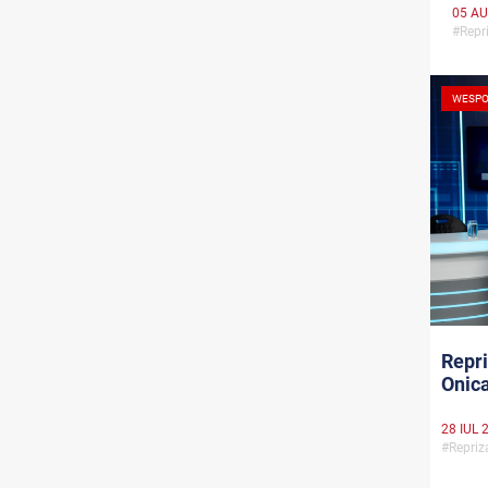
05 AU
#Repr
WESPO
Repri
Onica
28 IUL 
#Repri