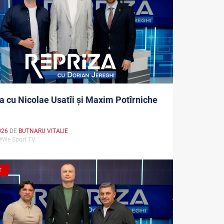
a cu Nicolae Usatîi și Maxim Potîrniche
026
DE
BUTNARU VITALIE
 #We Sport TV
T