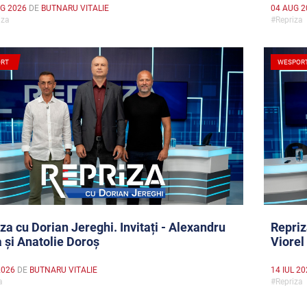
G 2026
DE
BUTNARU VITALIE
04 AUG 2
iza
#Repriz
RT
WESPOR
za cu Dorian Jereghi. Invitați - Alexandru
Repriz
 și Anatolie Doroș
Viorel
2026
DE
BUTNARU VITALIE
14 IUL 2
za
#Repriz