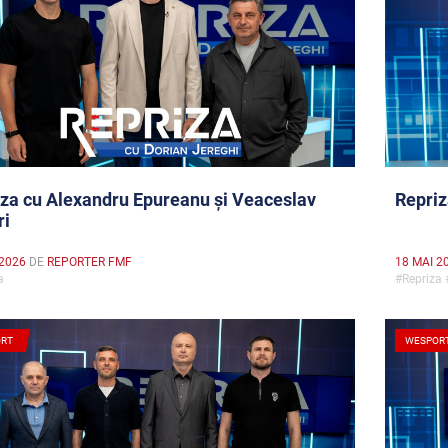
za cu Alexandru Epureanu și Veaceslav
Repriz
ri
 2026
DE
REPORTER FMF
18 MAI 2
za
#Repriza
RT
WESPOR