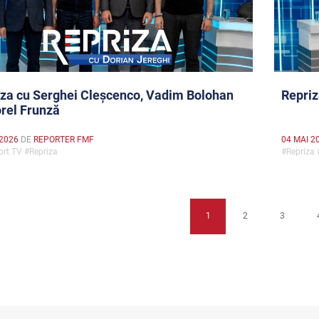
za cu Serghei Cleșcenco, Vadim Bolohan
Repriz
orel Frunză
 2026
DE
REPORTER FMF
04 MAI 2
rt TV #Repriza
#Repriza
1
2
3