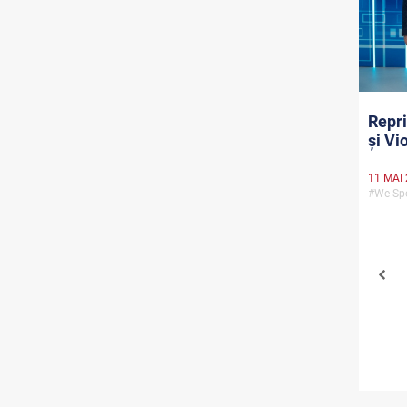
Repri
și Vi
11 MAI
#We Spo