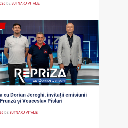
026
DE
BUTNARU VITALIE
a
T
a cu Dorian Jereghi, invitații emisiunii
 Frunză și Veaceslav Pîslari
026
DE
BUTNARU VITALIE
a