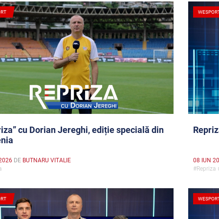
RT
WESPOR
iza” cu Dorian Jereghi, ediție specială din
Repriz
nia
2026
DE
BUTNARU VITALIE
08 IUN 2
za
#Repriza
RT
WESPOR