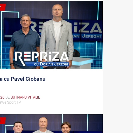
T
a cu Pavel Ciobanu
026
DE
BUTNARU VITALIE
 #We Sport TV
T