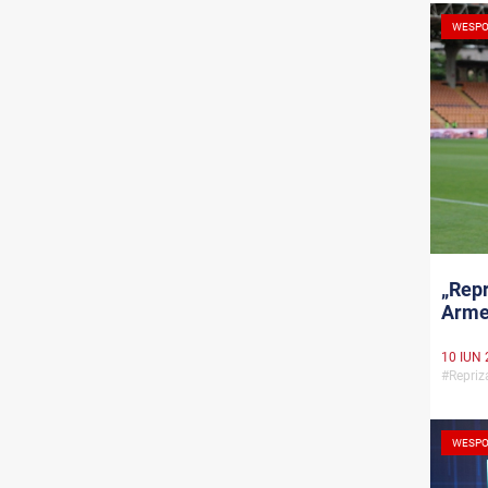
WESPO
„Repr
Arme
10 IUN 
#Repri
WESPO