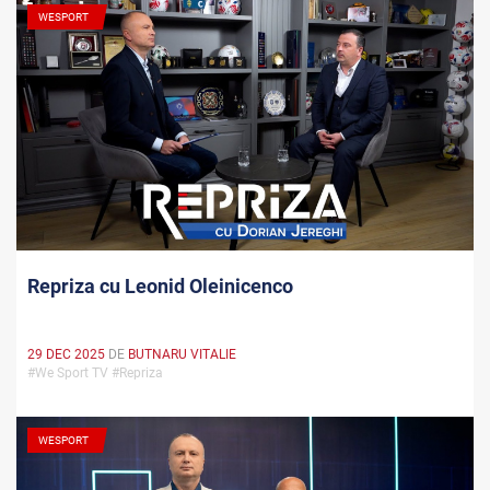
WESPORT
Repriza cu Leonid Oleinicenco
29 DEC 2025
DE
BUTNARU VITALIE
#We Sport TV #Repriza
WESPORT