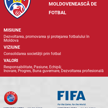
MOLDOVENEASCĂ DE
FOTBAL
MISIUNE
Dezvoltarea, promovarea și protejarea fotbalului în
Moldova
VIZIUNE
Consolidarea societății prin fotbal
VALORI
Responsabilitate, Pasiune, Echipă;
Inovare, Progres, Buna guvernare, Dezvoltarea profesională