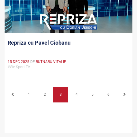
Repriza cu Pavel Ciobanu
15 DEC 2025
DE
BUTNARU VITALIE
#We Sport TV
1
2
3
4
5
6