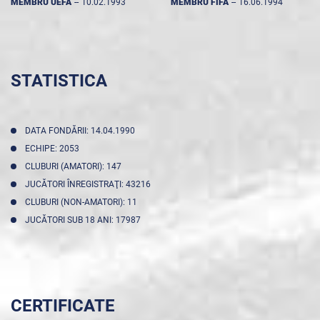
MEMBRU UEFA
--
10.02.1993
MEMBRU FIFA
--
16.06.1994
STATISTICA
DATA FONDĂRII: 14.04.1990
ECHIPE: 2053
CLUBURI (AMATORI): 147
JUCĂTORI ÎNREGISTRAŢI: 43216
CLUBURI (NON-AMATORI): 11
JUCĂTORI SUB 18 ANI: 17987
CERTIFICATE