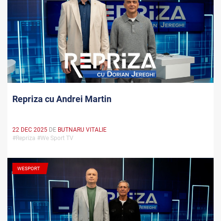
Repriza cu Andrei Martin
22 DEC 2025
DE
BUTNARU VITALIE
#Repriza #We Sport TV
WESPORT