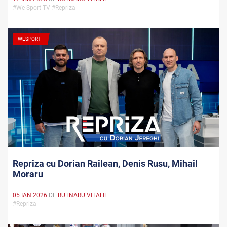
#We Sport TV #Repriza
WESPORT
Repriza cu Dorian Railean, Denis Rusu, Mihail
Moraru
05 IAN 2026
DE
BUTNARU VITALIE
#Repriza