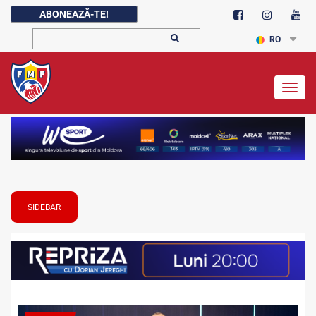
ABONEAZĂ-TE!
RO
Togg
navig
SIDEBAR