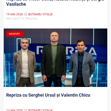
Vasilache
19 IAN 2026
DE
BUTNARU VITALIE
#We Sport TV #Repriza
WESPORT
Repriza cu Serghei Ursul și Valentin Chicu
12 IAN 2026
DE
BUTNARU VITALIE