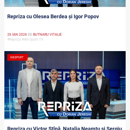
Repriza cu Olesea Berdea și Igor Popov
26 IAN 2026
DE
BUTNARU VITALIE
#Repriza #We Sport TV
WESPORT
Repriza cu Victor Stînă, Natalia Neamțu și Sergiu