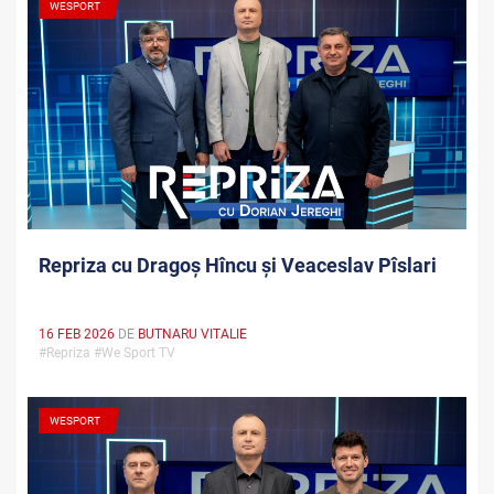
WESPORT
Repriza cu Dragoș Hîncu și Veaceslav Pîslari
16 FEB 2026
DE
BUTNARU VITALIE
#Repriza #We Sport TV
WESPORT