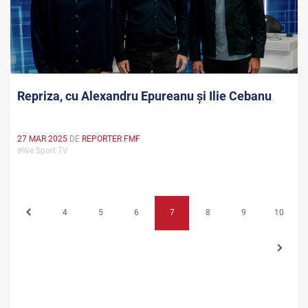
Repriza, cu Alexandru Epureanu și Ilie Cebanu
27 MAR 2025
DE
REPORTER FMF
#We Sport TV
4
5
6
7
8
9
10