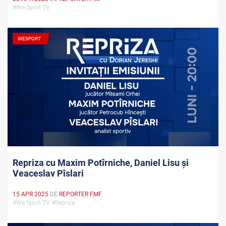
#We Sport TV
WESPORT
Repriza cu Maxim Potîrniche, Daniel Lisu și
Veaceslav Pîslari
15 APR 2025
DE
REPORTER FMF
#We Sport TV #Repriza