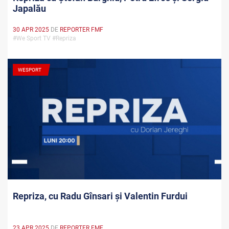
Japalău
30 APR 2025
DE
REPORTER FMF
#We Sport TV #Repriza
WESPORT
Repriza, cu Radu Gînsari și Valentin Furdui
23 APR 2025
DE
REPORTER FMF