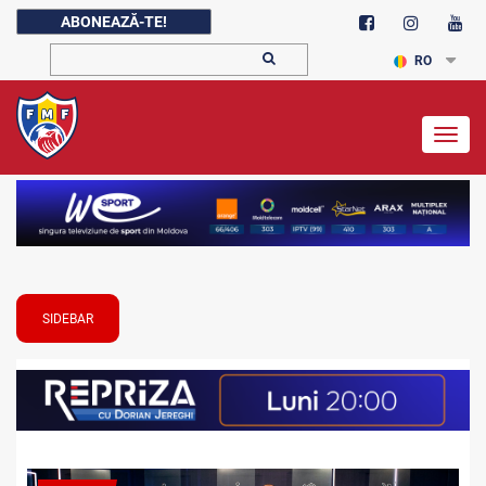
ABONEAZĂ-TE!
RO
Togg
navig
SIDEBAR