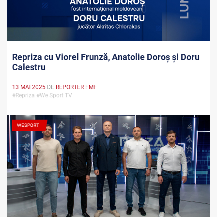
Repriza cu Viorel Frunză, Anatolie Doroș și Doru
Calestru
13 MAI 2025
DE
REPORTER FMF
#Repriza #We Sport TV
WESPORT