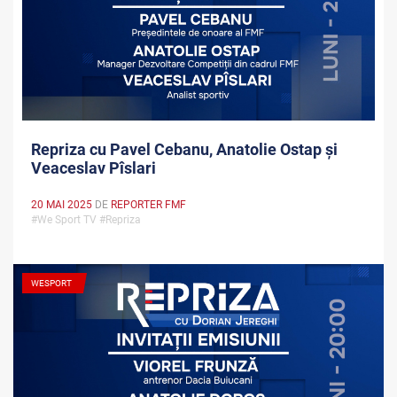
Repriza cu Pavel Cebanu, Anatolie Ostap și
Veaceslav Pîslari
20 MAI 2025
DE
REPORTER FMF
#We Sport TV #Repriza
WESPORT