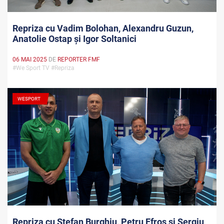
Repriza cu Vadim Bolohan, Alexandru Guzun,
Anatolie Ostap și Igor Soltanici
06 MAI 2025
DE
REPORTER FMF
#We Sport TV #Repriza
WESPORT
Repriza cu Ștefan Burghiu, Petru Efros și Sergiu