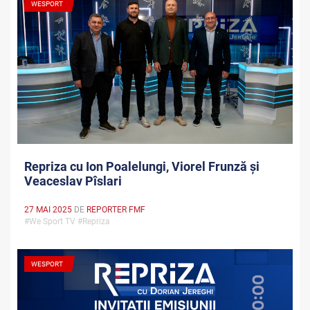
WESPORT
Repriza cu Ion Poalelungi, Viorel Frunză și
Veaceslav Pîslari
27 MAI 2025
DE
REPORTER FMF
#We Sport TV #Repriza
WESPORT