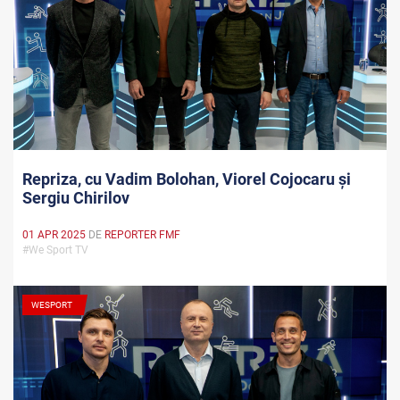
Repriza, cu Vadim Bolohan, Viorel Cojocaru și
Sergiu Chirilov
01 APR 2025
DE
REPORTER FMF
#We Sport TV
WESPORT