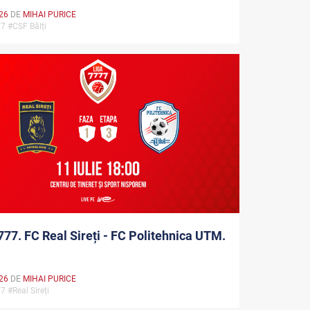
026
DE
MIHAI PURICE
77 #CSF Bălți
777. FC Real Sireți - FC Politehnica UTM.
026
DE
MIHAI PURICE
7 #Real Sireți