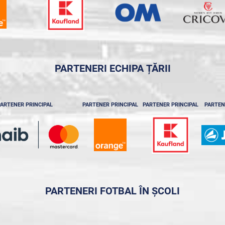
PARTENERI ECHIPA ȚĂRII
ARTENER PRINCIPAL
PARTENER PRINCIPAL
PARTENER PRINCIPAL
PARTEN
PARTENERI FOTBAL ÎN ȘCOLI