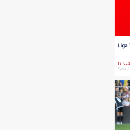
Liga 
13 IUL 
#Liga 