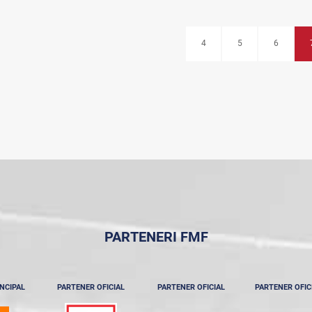
4
5
6
PARTENERI FMF
NCIPAL
PARTENER OFICIAL
PARTENER OFICIAL
PARTENER OFIC