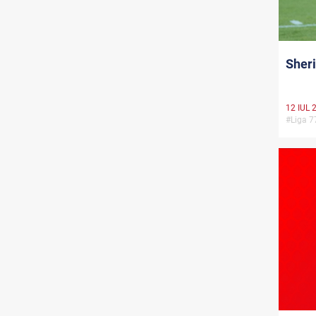
Sheri
12 IUL 
#Liga 