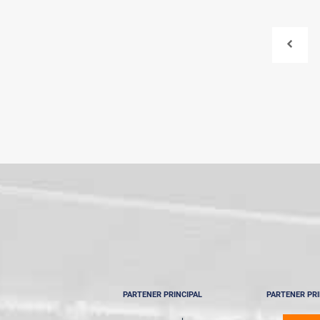
PARTENER PRINCIPAL
PARTENER PRI