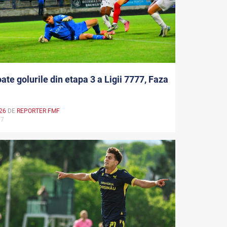
oate golurile din etapa 3 a Ligii 7777, Faza
026
DE
REPORTER FMF
777