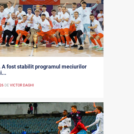
. A fost stabilit programul meciurilor
...
026
DE
VICTOR DAGHI