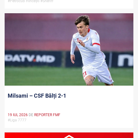
#Petrocub Hîncești #Sheriff
Milsami – CSF Bălți 2-1
19 IUL 2026
DE
REPORTER FMF
#Liga 7777