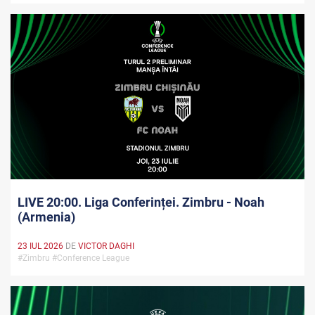
LIVE 20:00. Liga Conferinței. Zimbru - Noah
(Armenia)
23 IUL 2026
DE
VICTOR DAGHI
#Zimbru #Conference League