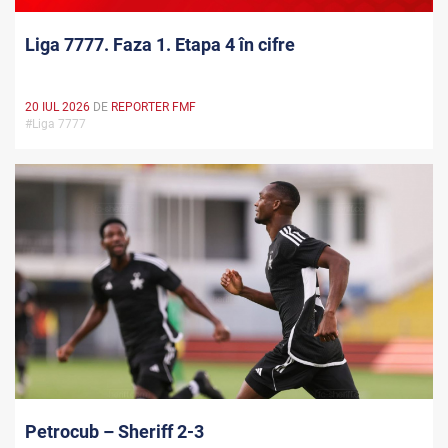
Liga 7777. Faza 1. Etapa 4 în cifre
20 IUL 2026
DE
REPORTER FMF
#Liga 7777
Petrocub – Sheriff 2-3