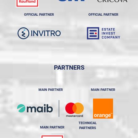
OFFICIAL PARTNER
OFFICIAL PARTNER
PARTNERS
MAIN PARTNER
MAIN PARTNER
TECHNICAL
MAIN PARTNER
PARTNERS