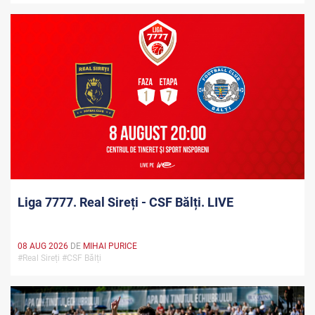
Liga 7777. Real Sireți - CSF Bălți. LIVE
08 AUG 2026
DE
MIHAI PURICE
#Real Sireți #CSF Bălți