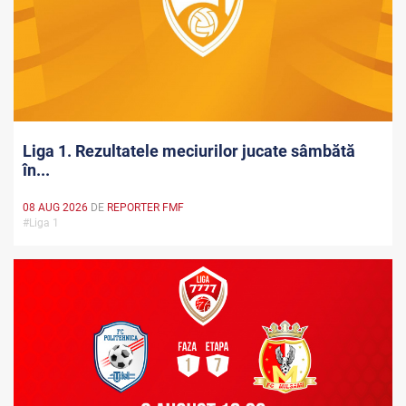
Liga 1. Rezultatele meciurilor jucate sâmbătă
în...
08 AUG 2026
DE
REPORTER FMF
#Liga 1