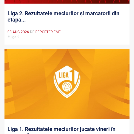
Liga 2. Rezultatele meciurilor și marcatorii din
etapa...
08 AUG 2026
DE
REPORTER FMF
#Liga 2
Liga 1. Rezultatele meciurilor jucate vineri în