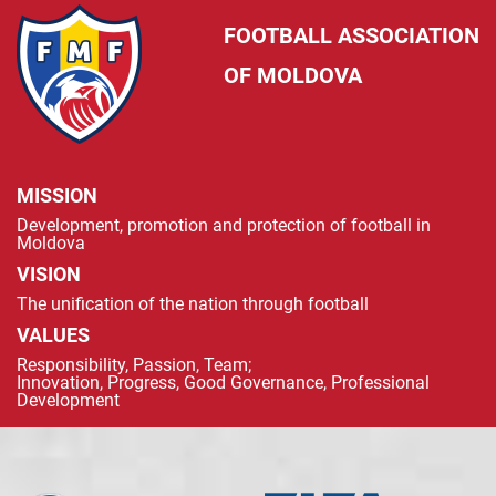
FOOTBALL ASSOCIATION
OF MOLDOVA
MISSION
Development, promotion and protection of football in
Moldova
VISION
The unification of the nation through football
VALUES
Responsibility, Passion, Team;
Innovation, Progress, Good Governance, Professional
Development