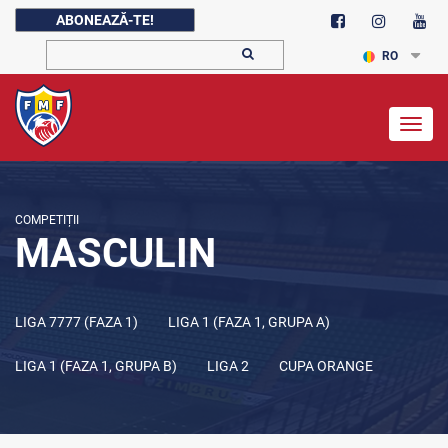
ABONEAZĂ-TE!
RO
Togg
navig
COMPETIȚII
MASCULIN
LIGA 7777 (FAZA 1)
LIGA 1 (FAZA 1, GRUPA A)
LIGA 1 (FAZA 1, GRUPA B)
LIGA 2
CUPA ORANGE