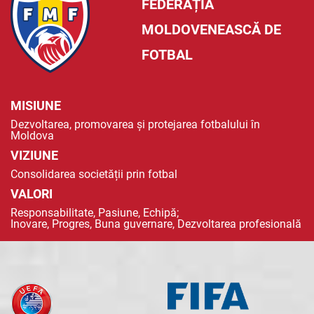
FEDERAȚIA
MOLDOVENEASCĂ DE
FOTBAL
MISIUNE
Dezvoltarea, promovarea și protejarea fotbalului în
Moldova
VIZIUNE
Consolidarea societății prin fotbal
VALORI
Responsabilitate, Pasiune, Echipă;
Inovare, Progres, Buna guvernare, Dezvoltarea profesională